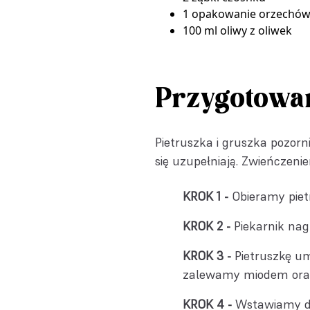
1 opakowanie
orzechów 
100 ml oliwy z oliwek
Przygotowa
Pietruszka i gruszka pozorni
się uzupełniają. Zwieńczenie
Obieramy pietr
Piekarnik na
Pietruszkę u
zalewamy miodem oraz 
Wstawiamy do