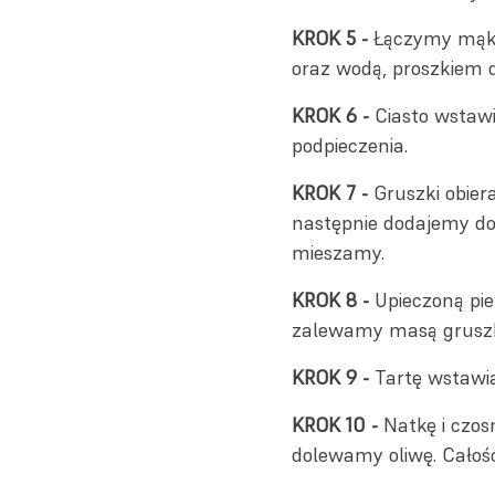
Łączymy mąkę
oraz wodą, proszkiem d
Ciasto wstawi
podpieczenia.
Gruszki obier
następnie dodajemy do 
mieszamy.
Upieczoną pi
zalewamy masą grusz
Tartę wstawi
Natkę i czos
dolewamy oliwę. Całoś