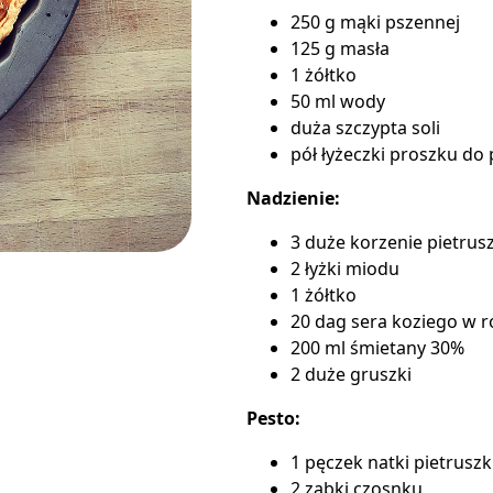
250 g mąki pszennej
125 g masła
1 żółtko
50 ml wody
duża szczypta soli
pół łyżeczki
proszku do 
Nadzienie:
3 duże korzenie pietrusz
2 łyżki miodu
1 żółtko
20 dag sera koziego w r
200 ml śmietany 30%
2 duże gruszki
Pesto:
1 pęczek natki pietruszk
2 ząbki czosnku