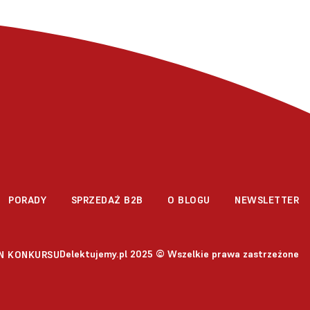
PORADY
SPRZEDAŻ B2B
O BLOGU
NEWSLETTER
Delektujemy.pl 2025 © Wszelkie prawa zastrzeżone
N KONKURSU