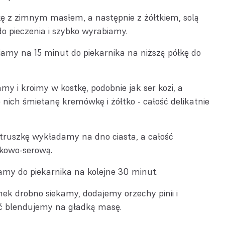
 z zimnym masłem, a następnie z żółtkiem, solą
o pieczenia i szybko wyrabiamy.
amy na 15 minut do piekarnika na niższą półkę do
amy i kroimy w kostkę, podobnie jak ser kozi, a
nich śmietanę kremówkę i żółtko - całość delikatnie
etruszkę wykładamy na dno ciasta, a całość
kowo-serową.
amy do piekarnika na kolejne 30 minut.
nek drobno siekamy, dodajemy orzechy pinii i
ć blendujemy na gładką masę.