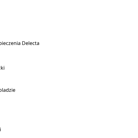
pieczenia Delecta
ki
oladzie
i