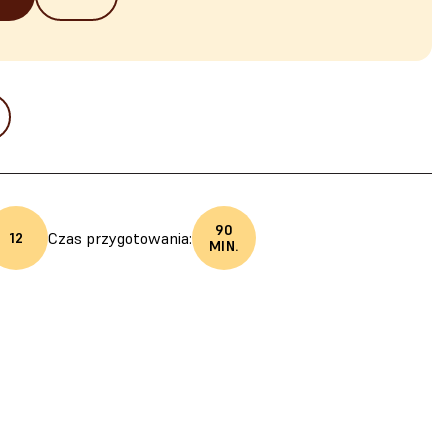
90
Czas przygotowania:
12
MIN.