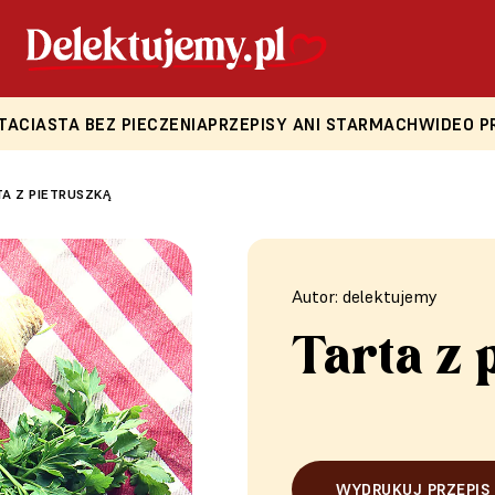
TA
CIASTA BEZ PIECZENIA
PRZEPISY ANI STARMACH
WIDEO P
A Z PIETRUSZKĄ
Autor: delektujemy
Tarta z 
WYDRUKUJ PRZEPIS