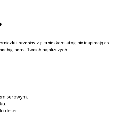
?
iczki i przepisy z pierniczkami stają się inspiracją do
odbiją serca Twoich najbliższych.
mem serowym.
ku.
i deser.