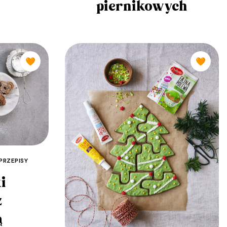
piernikowych
🧡
🧡
PRZEPISY
i
z
ą