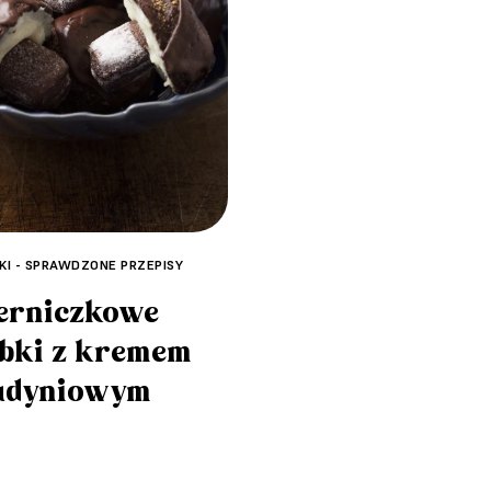
ZKI - SPRAWDZONE PRZEPISY
erniczkowe
bki z kremem
udyniowym