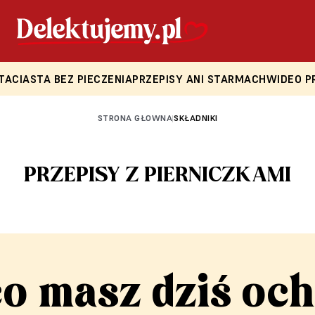
TA
CIASTA BEZ PIECZENIA
PRZEPISY ANI STARMACH
WIDEO P
STRONA GŁOWNA
SKŁADNIKI
|
PRZEPISY Z PIERNICZKAMI
co masz dziś och