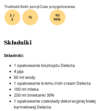
Trudność:
Ilość porcji:
Czas przygotowania:
3 /
90
15
3
MIN.
Składniki
Składniki:
1 opakowanie
biszkoptu Delecta
4 jaja
60 ml wody
1 opakowanie kremu irish cream Delecta
100 ml mleka
250 ml śmietanki 30%
1 opakowanie czekolady dekoracyjnej białej
karmelowej Delecta