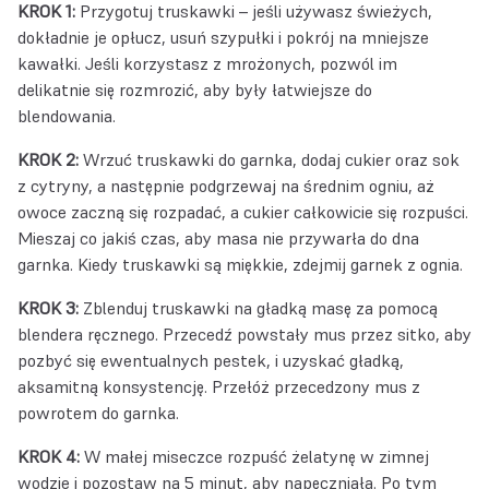
KROK 1:
Przygotuj truskawki – jeśli używasz świeżych,
dokładnie je opłucz, usuń szypułki i pokrój na mniejsze
kawałki. Jeśli korzystasz z mrożonych, pozwól im
delikatnie się rozmrozić, aby były łatwiejsze do
blendowania.
KROK 2:
Wrzuć truskawki do garnka, dodaj cukier oraz sok
z cytryny, a następnie podgrzewaj na średnim ogniu, aż
owoce zaczną się rozpadać, a cukier całkowicie się rozpuści.
Mieszaj co jakiś czas, aby masa nie przywarła do dna
garnka. Kiedy truskawki są miękkie, zdejmij garnek z ognia.
KROK 3:
Zblenduj truskawki na gładką masę za pomocą
blendera ręcznego. Przecedź powstały mus przez sitko, aby
pozbyć się ewentualnych pestek, i uzyskać gładką,
aksamitną konsystencję. Przełóż przecedzony mus z
powrotem do garnka.
KROK 4:
W małej miseczce rozpuść żelatynę w zimnej
wodzie i pozostaw na 5 minut, aby napęczniała. Po tym