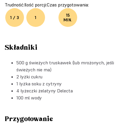
Trudność:
Ilość porcji:
Czas przygotowania:
15
1 / 3
1
MIN.
Składniki
500 g świeżych truskawek (lub mrożonych, jeśli
świeżych nie ma)
2 łyżki cukru
1 łyżka soku z cytryny
4 łyżeczki
żelatyny Delecta
100 ml wody
Przygotowanie