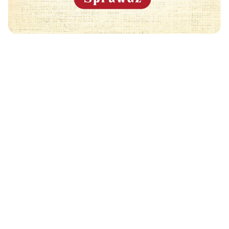
Może Cię również zainteresować
🧡