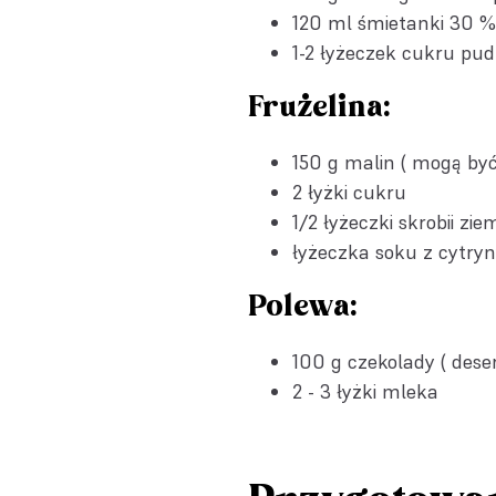
120 ml śmietanki 30 %
1-2 łyżeczek cukru pu
Frużelina:
150 g malin ( mogą by
2 łyżki cukru
1/2 łyżeczki skrobii zi
łyżeczka soku z cytry
Polewa:
100 g czekolady ( des
2 - 3 łyżki mleka