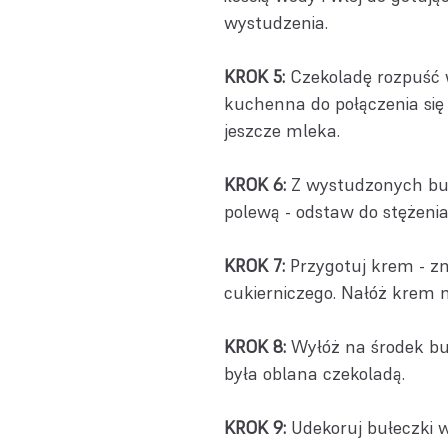
wystudzenia.
KROK 5:
Czekoladę rozpuść w
kuchenna do połączenia się s
jeszcze mleka.
KROK 6:
Z wystudzonych bułe
polewą - odstaw do stężeni
KROK 7:
Przygotuj krem - zm
cukierniczego. Nałóż krem n
KROK 8:
Wyłóż na środek bułe
była oblana czekoladą.
KROK 9:
Udekoruj bułeczki 