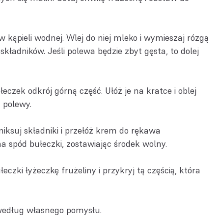
 kąpieli wodnej. Wlej do niej mleko i wymieszaj rózgą
kładników. Jeśli polewa będzie zbyt gęsta, to dolej
czek odkrój górną część. Ułóż je na kratce i oblej
a polewy.
iksuj składniki i przełóż krem do rękawa
a spód bułeczki, zostawiając środek wolny.
czki łyżeczkę frużeliny i przykryj tą częścią, która
według własnego pomysłu.