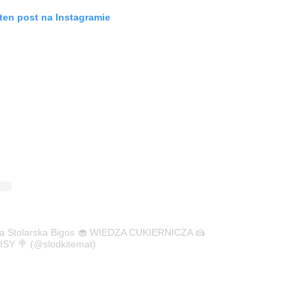
ten post na Instagramie
ina Stolarska Bigos 🧁 WIEDZA CUKIERNICZA 🍰
SY 🍭 (@slodkitemat)