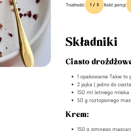
Trudność:
Ilość porcji:
1 / 3
Składniki
Ciasto drożdżowe
1 opakowanie
Takie to 
2 jajka ( jedno do ci
150 ml letniego mleka
50 g roztopionego mas
Krem:
150 g zimnego mascar