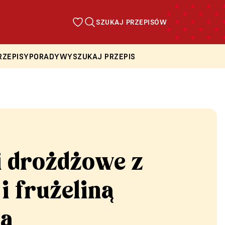
SZUKAJ PRZEPISÓW
RZEPISY
PORADY
WYSZUKAJ PRZEPIS
i drożdżowe z
 frużeliną
ą