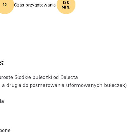
120
Czas przygotowania:
12
MIN.
:
proste Słodkie bułeczki od Delecta
asta a drugie do posmarowania uformowanych bułeczek)
ła
pone