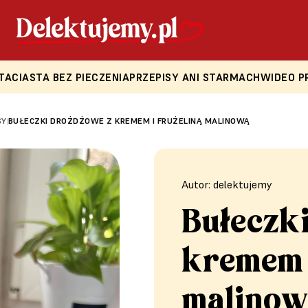
TA
CIASTA BEZ PIECZENIA
PRZEPISY ANI STARMACH
WIDEO P
SY
BUŁECZKI DROŻDŻOWE Z KREMEM I FRUŻELINĄ MALINOWĄ
|
Autor: delektujemy
Bułeczk
kremem i
malinow