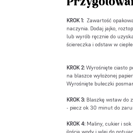
Przygotowa
KROK 1:
Zawartość opakowani
naczynia. Dodaj jajko, rozt
lub wyrób ręcznie do uzyskan
ściereczka i odstaw w ciepłe
KROK 2:
Wyrośnięte ciasto pod
na blaszce wyłożonej papier
Wyrośnięte bułeczki posmar
KROK 3:
Blaszkę wstaw do zi
- piecz ok 30 minut do zaru
KROK 4:
Maliny, cukier i sok
ilością wody i wlej do gotują