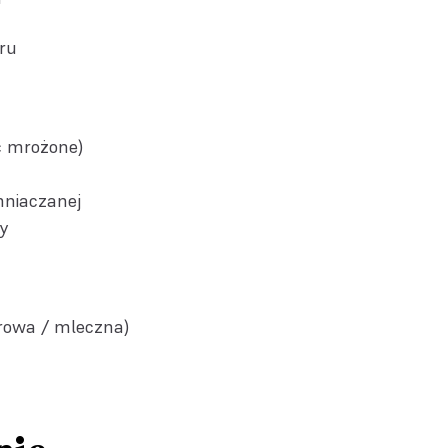
dru
ć mrożone)
emniaczanej
ny
erowa / mleczna)