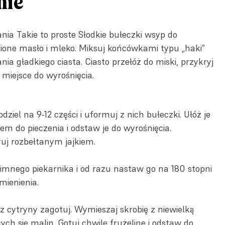
nie
a Takie to proste Słodkie bułeczki wsyp do
opione masło i mleko. Miksuj końcówkami typu „haki”
ia gładkiego ciasta. Ciasto przełóż do miski, przykryj
 miejsce do wyrośnięcia.
ziel na 9-12 części i uformuj z nich bułeczki. Ułóż je
em do pieczenia i odstaw je do wyrośnięcia.
uj rozbełtanym jajkiem.
mnego piekarnika i od razu nastaw go na 180 stopni
mienienia.
 z cytryny zagotuj. Wymieszaj skrobię z niewielką
cych się malin. Gotuj chwilę frużelinę i odstaw do