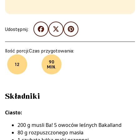
Udostępnij:
Ilość porcji:
Czas przygotowania:
90
12
MIN.
Składniki
Ciasto:
200 g musli Ba! 5 owoców leśnych Bakalland
80 g rozpuszczonego masła