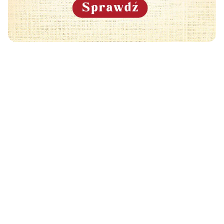
Może Cię również zainteresować
🧡