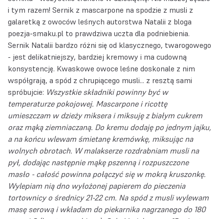
i tym razem! Sernik z mascarpone na spodzie z musli z
galaretką z owoców leśnych autorstwa Natalii z bloga
poezja-smaku.pl
to prawdziwa uczta dla podniebienia.
Sernik Natalii bardzo różni się od klasycznego, twarogowego
- jest delikatniejszy, bardziej kremowy i ma cudowną
konsystencję. Kwaskowe owoce leśne doskonale z nim
współgrają, a spód z chrupiącego musli... z resztą sami
spróbujcie:
Wszystkie składniki powinny być w
temperaturze pokojowej. Mascarpone i ricottę
umieszczam w dzieży miksera i miksuję z białym cukrem
oraz mąką ziemniaczaną. Do kremu dodaję po jednym jajku,
a na końcu wlewam śmietanę kremówkę, miksując na
wolnych obrotach.
W malakserze rozdrabniam musli na
pył, dodając następnie mąkę pszenną i rozpuszczone
masło - całość powinna połączyć się w mokrą kruszonkę.
Wylepiam nią dno wyłożonej papierem do pieczenia
tortownicy o średnicy 21-22 cm. Na spód z musli wylewam
masę serową i wkładam do piekarnika nagrzanego do 180