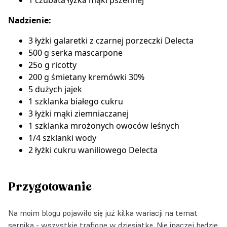
1 czubata łyżka mąki pszennej
Nadzienie:
3 łyżki
galaretki z czarnej porzeczki Delecta
500 g serka mascarpone
25o g ricotty
200 g śmietany kremówki 30%
5 dużych jajek
1 szklanka białego cukru
3 łyżki mąki ziemniaczanej
1 szklanka mrożonych owoców leśnych
1/4 szklanki wody
2 łyżki
cukru waniliowego Delecta
Przygotowanie
Na moim blogu pojawiło się już kilka wariacji na temat
sernika - wszystkie trafione w dziesiątkę. Nie inaczej będzie