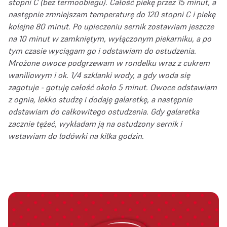
stopni C (bez termoobiegu). Całość piekę przez 15 minut, a
następnie zmniejszam temperaturę do 120 stopni C i piekę
kolejne 80 minut. Po upieczeniu sernik zostawiam jeszcze
na 10 minut w zamkniętym, wyłączonym piekarniku, a po
tym czasie wyciągam go i odstawiam do ostudzenia.
Mrożone owoce podgrzewam w rondelku wraz z cukrem
waniliowym i ok. 1/4 szklanki wody, a gdy woda się
zagotuje - gotuję całość około 5 minut. Owoce odstawiam
z ognia, lekko studzę i dodaję galaretkę, a następnie
odstawiam do całkowitego ostudzenia. Gdy galaretka
zacznie tężeć, wykładam ją na ostudzony sernik i
wstawiam do lodówki na kilka godzin.