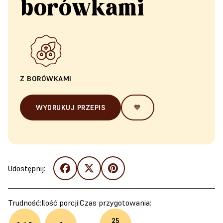
borówkami
Z BORÓWKAMI
WYDRUKUJ PRZEPIS
🧡
Udostępnij:
Trudność:
Ilość porcji:
Czas przygotowania:
25