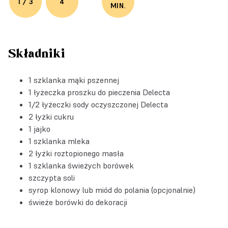
1 / 3
4
MIN.
Składniki
1 szklanka mąki pszennej
1 łyżeczka
proszku do pieczenia Delecta
1/2 łyżeczki
sody oczyszczonej Delecta
2 łyżki cukru
1 jajko
1 szklanka mleka
2 łyżki roztopionego masła
1 szklanka świeżych borówek
szczypta soli
syrop klonowy lub miód do polania (opcjonalnie)
świeże borówki do dekoracji