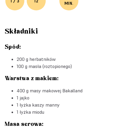
1 / 3
12
MIN.
Składniki
Spód:
200 g herbatników
100 g masła (roztopionego)
Warstwa z makiem:
400 g
masy makowej Bakalland
1 jajko
1 łyżka kaszy manny
1 łyżka miodu
Masa serowa: