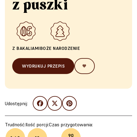
z puszki
Z BAKALIAMI
BOŻE NARODZENIE
WYDRUKUJ PRZEPIS
🧡
Udostępnij:
Trudność:
Ilość porcji:
Czas przygotowania:
90