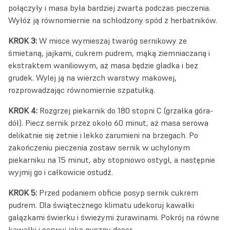
połączyły i masa była bardziej zwarta podczas pieczenia.
Wyłóż ją równomiernie na schłodzony spód z herbatników.
KROK 3:
W misce wymieszaj twaróg sernikowy ze
śmietaną, jajkami, cukrem pudrem, mąką ziemniaczaną i
ekstraktem waniliowym, aż masa będzie gładka i bez
grudek. Wylej ją na wierzch warstwy makowej,
rozprowadzając równomiernie szpatułką.
KROK 4:
Rozgrzej piekarnik do 180 stopni C (grzałka góra-
dół). Piecz sernik przez około 60 minut, aż masa serowa
delikatnie się zetnie i lekko zarumieni na brzegach. Po
zakończeniu pieczenia zostaw sernik w uchylonym
piekarniku na 15 minut, aby stopniowo ostygł, a następnie
wyjmij go i całkowicie ostudź.
KROK 5:
Przed podaniem obficie posyp sernik cukrem
pudrem. Dla świątecznego klimatu udekoruj kawałki
gałązkami świerku i świeżymi żurawinami. Pokrój na równe
kawałki i serwuj jako pyszny deser.