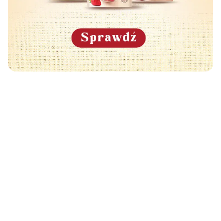
Może Cię również zainteresować
🧡