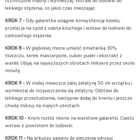
rozmrożone maliny i wymieszaj. Wstaw do lodówki do
lekkiego stężenia, co jakiś czas mieszając.
KROK 7 -
Gdy galaretka osiągnie konsystencję kisielu,
przelej ja na spód z ciasta kruchego i wstaw do lodówki do
całkowitego stężenia.
KROK 8 -
W głębokiej misce umieść śmietankę 30%
tłuszczu, serek mascarpone, cukier puder i ekstrakt z
wanilii. Ubijaj na najwyższych obrotach miksera przez około
minutę.
KROK 9 -
W małej miseczce zalej żelatynę 50 ml wrzątku i
wymieszaj do rozpuszczenia się żelatyny. Odstaw do
lekkiego przestudzenia, następnie dodaj do kremu i jeszcze
chwilę miksuj na małych obrotach.
KROK 10 -
Krem rozłóż równo na warstwie galaretki. Ciasto
wstaw z powrotem do lodówki.
KROK 11 -
Na arkuszu papieru do pieczenia odrysuj