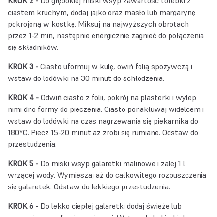
KROK 2 -
Do głębokiej miski wsyp zawartość torebki z
ciastem kruchym, dodaj jajko oraz masło lub margarynę
pokrojoną w kostkę. Miksuj na najwyższych obrotach
przez 1-2 min, następnie energicznie zagnieć do połączenia
się składników.
KROK 3 -
Ciasto uformuj w kulę, owiń folią spożywczą i
wstaw do lodówki na 30 minut do schłodzenia.
KROK 4 -
Odwiń ciasto z folii, pokrój na plasterki i wylep
nimi dno formy do pieczenia. Ciasto ponakłuwaj widelcem i
wstaw do lodówki na czas nagrzewania się piekarnika do
180*C. Piecz 15-20 minut aż zrobi się rumiane. Odstaw do
przestudzenia.
KROK 5 -
Do miski wsyp galaretki malinowe i zalej 1 l
wrzącej wody. Wymieszaj aż do całkowitego rozpuszczenia
się galaretek. Odstaw do lekkiego przestudzenia.
KROK 6 -
Do lekko ciepłej galaretki dodaj świeże lub