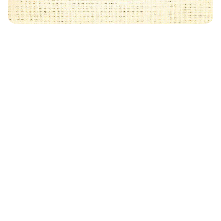
Może Cię również zainteresować
🧡