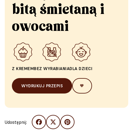
bitą śmietaną i
owocami
Z KREMEM
BEZ WYRABIANIA
DLA DZIECI
WYDRUKUJ PRZEPIS
🧡
Udostępnij: