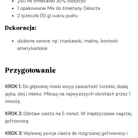
250 ml śmietanki 30% tłuszczu
1 opakowanie
Mix do śmietany Delecta
2 łyżeczki (10 g) cukru pudru
Dekoracja:
ulubione owoce: np. truskawki, maliny, borówki
amerykańskie
Przygotowanie
KROK 1:
Do głębokiej miski wsyp zawartość torebki, dodaj
jajka, olej i mleko. Miksuj na najwyższych obrotach przez 1
minutę.
KROK 2:
Odstaw ciasto na 5 minut. W międzyczasie nagrzej
gofrownicę.
KROK 3:
Wylewaj porcje ciasta do rozgrzanej gofrownicy i