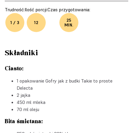
Trudność:
Ilość porcji:
Czas przygotowania:
25
1 / 3
12
MIN.
Składniki
Ciasto:
1 opakowanie
Gofry jak z budki Takie to proste
Delecta
2 jajka
450 ml mleka
70 ml oleju
Bita śmietana: