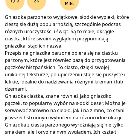
1 / 3
25
MIN.
Gniazdka parzone to wyjątkowe, słodkie wypieki, które
cieszą się dużą popularnością, szczególnie podczas
różnych uroczystości i świąt. Są to małe, okrągłe
ciastka, które swoim wyglądem przypominają
gniazdka, stąd ich nazwa.
Przepis na gniazdka parzone opiera się na ciastku
parzonym, które jest również bazą do przygotowania
pączków hiszpańskich. To ciasto, dzięki swojej
unikalnej teksturze, po upieczeniu staje się puszyste i
lekkie, idealne do nadziewania różnymi kremami lub
dżemami.
Gniazdka ciastka, znane również jako gniazdko
pączek, to popularny wybór na słodki deser. Można je
serwować zarówno na ciepło, jak i na zimno, co czyni
je wszechstronnym wyborem na różnorodne okazje.
Gniazdka z ciasta parzonego wyróżniają się nie tylko
smakiem, ale i oryginalnym wyglądem. Ich kształt