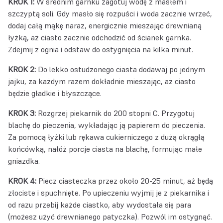
KROK 1:
W średnim garnku zagotuj wodę z masłem i
szczyptą soli. Gdy masło się rozpuści i woda zacznie wrzeć,
dodaj całą mąkę naraz, energicznie mieszając drewnianą
łyżką, aż ciasto zacznie odchodzić od ścianek garnka.
Zdejmij z ognia i odstaw do ostygnięcia na kilka minut.
KROK 2:
Do lekko ostudzonego ciasta dodawaj po jednym
jajku, za każdym razem dokładnie mieszając, aż ciasto
będzie gładkie i błyszczące.
KROK 3:
Rozgrzej piekarnik do 200 stopni C. Przygotuj
blachę do pieczenia, wykładając ją papierem do pieczenia.
Za pomocą łyżki lub rękawa cukierniczego z dużą okrągłą
końcówką, nałóż porcje ciasta na blachę, formując małe
gniazdka.
KROK 4:
Piecz ciasteczka przez około 20-25 minut, aż będą
złociste i spuchnięte. Po upieczeniu wyjmij je z piekarnika i
od razu przebij każde ciastko, aby wydostała się para
(możesz użyć drewnianego patyczka). Pozwól im ostygnąć.