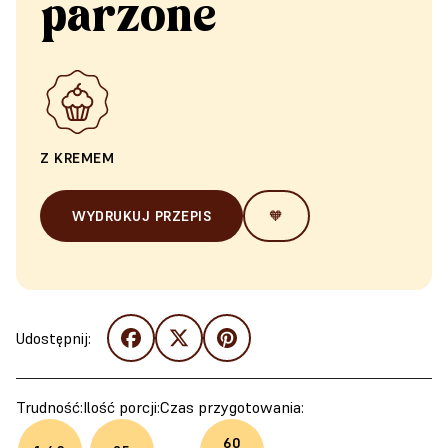
parzone
Z KREMEM
WYDRUKUJ PRZEPIS
🧡
Udostępnij:
Trudność:
Ilość porcji:
Czas przygotowania:
60