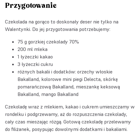
Przygotowanie
Czekolada na gorąco to doskonały deser nie tylko na
Walentynki. Do jej przygotowania potrzebujemy:
75 g gorzkiej czekolady 70%
200 ml mleka
1 łyżeczki kakao
3 łyżeczki cukru
różnych bakalii i dodatków:
orzechy włoskie
Bakalland
,
kolorowe mini piegi Delecta
,
skórkę
pomarańczową Bakalland
,
mieszankę keksową
Bakalland
,
mango Bakalland
Czekoladę wraz z mlekiem, kakao i cukrem umieszczamy w
rondelku i podgrzewamy, aż do rozpuszczenia czekolady,
cały czas mieszając rózgą. Gotową czekoladę przelewamy
do filiżanek, posypując dowolnymi dodatkami i bakaliami.