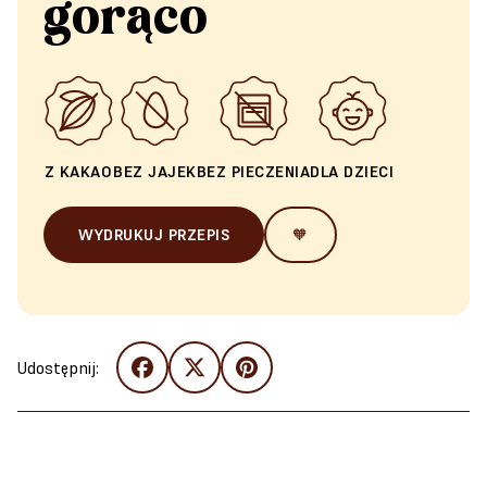
gorąco
Z KAKAO
BEZ JAJEK
BEZ PIECZENIA
DLA DZIECI
WYDRUKUJ PRZEPIS
🧡
Udostępnij: