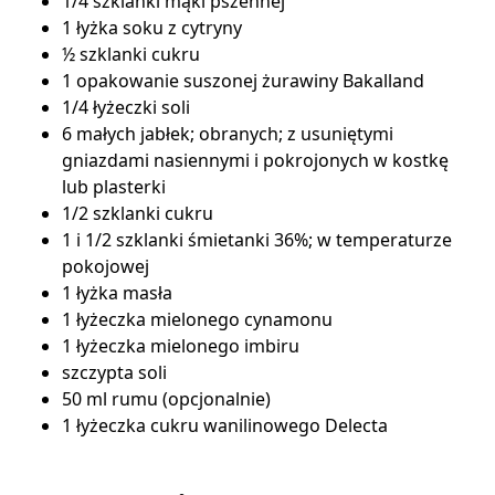
1/4 szklanki mąki pszennej
1 łyżka soku z cytryny
½ szklanki cukru
1 opakowanie suszonej żurawiny Bakalland
1/4 łyżeczki soli
6 małych jabłek; obranych; z usuniętymi
gniazdami nasiennymi i pokrojonych w kostkę
lub plasterki
1/2 szklanki cukru
1 i 1/2 szklanki śmietanki 36%; w temperaturze
pokojowej
1 łyżka masła
1 łyżeczka mielonego cynamonu
1 łyżeczka mielonego imbiru
szczypta soli
50 ml rumu (opcjonalnie)
1 łyżeczka
cukru wanilinowego Delecta