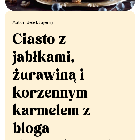
Autor: delektujemy
Ciasto z
jabłkami,
żurawiną i
korzennym
karmelem z
bloga