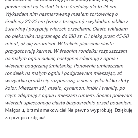
powierzchni na kształt koła o średnicy około 26 cm.
Wykładam nim nasmarowaną masłem tortownicę o
średnicy 20-22 cm (wraz z brzegami) i wykładam jabłka z
żurawiną i posypuję wierzch orzechami. Ciasto wkładam
do piekarnika nagrzanego do 180 st. C i piekę przez 45-50
minut, aż się zarumieni.
W trakcie pieczenia ciasta
przygotowuję karmel. W średnim rondelku rozpuszczam
na małym ogniu cukier, następnie zdejmuję z ognia i
wlewam podgrzaną śmietankę. Ponownie umieszczam
rondelek na małym ogniu i podgrzewam mieszając, aż
wszystkie grudki się rozpuszczą, a sos uzyska lekko złoty
kolor. Mieszam sól, masło, cynamon, imbir i wanilię, po
czym zdejmuję z ognia i mieszam rumem. Sosem polewam
wierzch upieczonego ciasta bezpośrednio przed podaniem.
Małgosiu, brzmi smakowicie! Na pewno wypróbuję. Dziękuję
za przepis i zdjęcia!