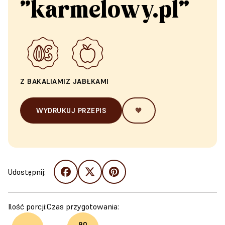
"karmelowy.pl"
Z BAKALIAMI
Z JABŁKAMI
WYDRUKUJ PRZEPIS
🧡
Udostępnij:
Ilość porcji:
Czas przygotowania:
90