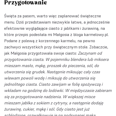
Przygotowanie
Święta za pasem, warto więc zaplanować świąteczne
menu. Dziś przedstawiam niezwykle łatwe, a jednocześnie
efektownie wyglądające ciasto z jabłkami i żurawiną, na
które przepis podesłała mi Małgosia z bloga
karmelowy.pl
.
Podane z polewą z korzennego karmelu, na pewno
zachwyci wszystkich przy świątecznym stole. Zobaczcie,
jak Małgosia przygotowała swoje ciasto:
Zaczynam od
przygotowania ciasta. W pojemniku blendera lub miksera
mieszam masło, mąkę, proszek do pieczenia, sól, do
utworzenia się grudek. Następnie miksując cały czas
wlewam powoli wodę i miksuję do utworzenia się
jednolitego ciasta. Ciasto zawijam w folię spożywczą i
wkładam na godzinę do lodówki.
W międzyczasie zabieram
się za przygotowanie nadzienia. W większej misce
mieszam jabłka z sokiem z cytryny, a następnie dodaję
żurawinę, cukier, mąkę i sól.
Gdy ciasto jest już
schłodzone, rozwałkowuję je na podsypanej mąką