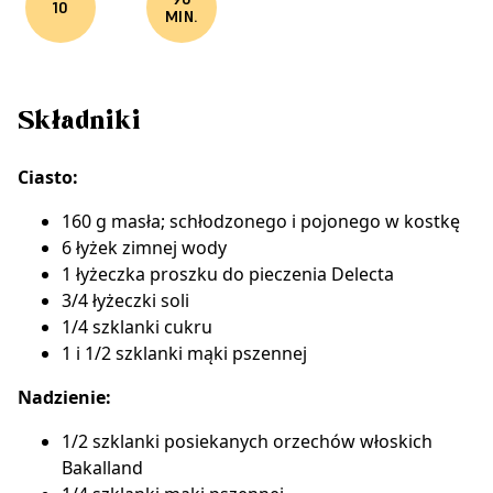
10
MIN.
Składniki
Ciasto:
160 g masła; schłodzonego i pojonego w kostkę
6 łyżek zimnej wody
1 łyżeczka
proszku do pieczenia Delecta
3/4 łyżeczki soli
1/4 szklanki cukru
1 i 1/2 szklanki mąki pszennej
Nadzienie:
1/2 szklanki posiekanych orzechów włoskich
Bakalland