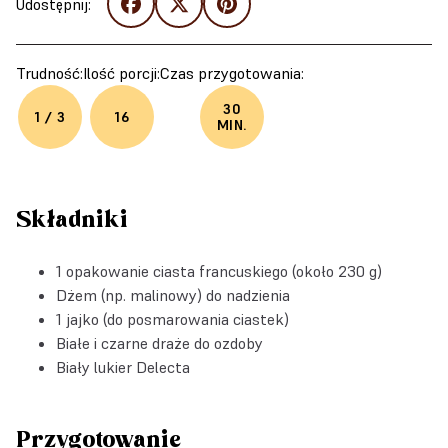
Udostępnij:
Trudność:
Ilość porcji:
Czas przygotowania:
30
1 / 3
16
MIN.
Składniki
1 opakowanie ciasta francuskiego (około 230 g)
Dżem (np. malinowy) do nadzienia
1 jajko (do posmarowania ciastek)
Białe i czarne draże do ozdoby
Biały lukier Delecta
Przygotowanie