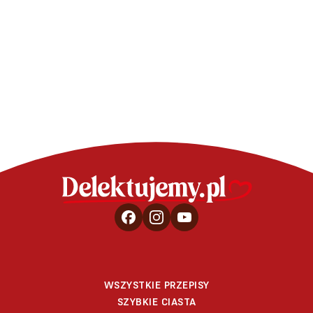
Kruche ci
świąt
WSZYSTKIE PRZEPISY
SZYBKIE CIASTA