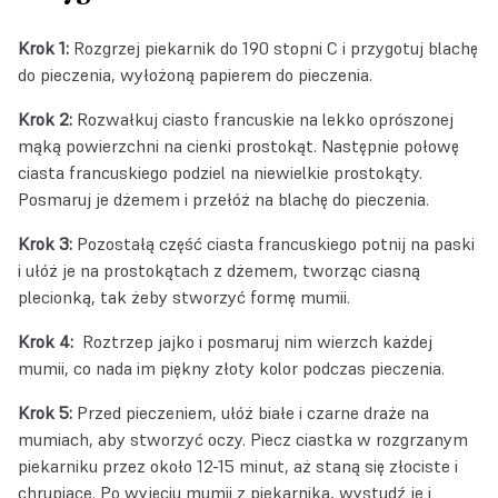
Krok 1:
Rozgrzej piekarnik do 190 stopni C i przygotuj blachę
do pieczenia, wyłożoną papierem do pieczenia.
Krok 2:
Rozwałkuj ciasto francuskie na lekko oprószonej
mąką powierzchni na cienki prostokąt. Następnie połowę
ciasta francuskiego podziel na niewielkie prostokąty.
Posmaruj je dżemem i przełóż na blachę do pieczenia.
Krok 3:
Pozostałą część ciasta francuskiego potnij na paski
i ułóż je na prostokątach z dżemem, tworząc ciasną
plecionką, tak żeby stworzyć formę mumii.
Krok 4:
Roztrzep jajko i posmaruj nim wierzch każdej
mumii, co nada im piękny złoty kolor podczas pieczenia.
Krok 5:
Przed pieczeniem, ułóż białe i czarne draże na
mumiach, aby stworzyć oczy. Piecz ciastka w rozgrzanym
piekarniku przez około 12-15 minut, aż staną się złociste i
chrupiące. Po wyjęciu mumii z piekarnika, wystudź je i