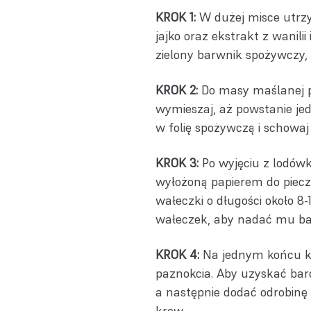
KROK 1:
W dużej misce utrz
jajko oraz ekstrakt z wanilii
zielony barwnik spożywczy, 
KROK 2:
Do masy maślanej pr
wymieszaj, aż powstanie jedn
w folię spożywczą i schowaj
KROK 3:
Po wyjęciu z lodówki
wyłożoną papierem do piecze
wałeczki o długości około 8
wałeczek, aby nadać mu bard
KROK 4:
Na jednym końcu każ
paznokcia. Aby uzyskać bard
a następnie dodać odrobinę
krew.