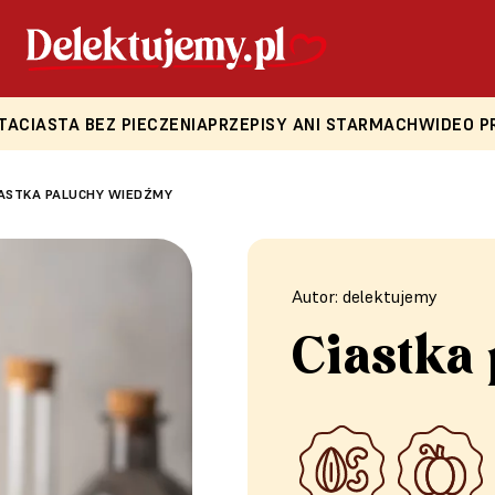
TA
CIASTA BEZ PIECZENIA
PRZEPISY ANI STARMACH
WIDEO P
IASTKA PALUCHY WIEDŹMY
Autor: delektujemy
Ciastka