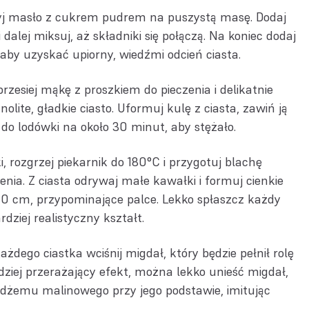
yj masło z cukrem pudrem na puszystą masę. Dodaj
 i dalej miksuj, aż składniki się połączą. Na koniec dodaj
aby uzyskać upiorny, wiedźmi odcień ciasta.
zesiej mąkę z proszkiem do pieczenia i delikatnie
olite, gładkie ciasto. Uformuj kulę z ciasta, zawiń ją
 do lodówki na około 30 minut, aby stężało.
, rozgrzej piekarnik do 180°C i przygotuj blachę
nia. Z ciasta odrywaj małe kawałki i formuj cienkie
-10 cm, przypominające palce. Lekko spłaszcz każdy
ziej realistyczny kształt.
dego ciastka wciśnij migdał, który będzie pełnił rolę
ziej przerażający efekt, można lekko unieść migdał,
 dżemu malinowego przy jego podstawie, imitując