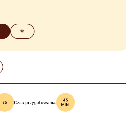
🧡
45
Czas przygotowania:
25
MIN.