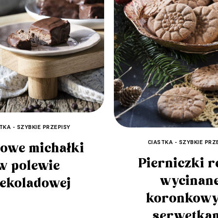
TKA - SZYBKIE PRZEPISY
CIASTKA - SZYBKIE PRZ
owe michałki
Pierniczki r
w polewie
wycinan
ekoladowej
koronkow
serwetka