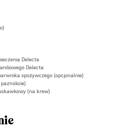
o)
pieczenia Delecta
aniliowego Delecta
 barwnika spożywczego (opcjonalnie)
 paznokcie)
uskawkowy (na krew)
nie