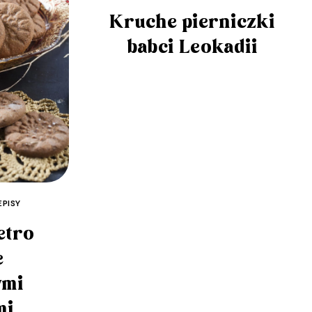
Kruche pierniczki
babci Leokadii
EPISY
etro
e
ymi
mi