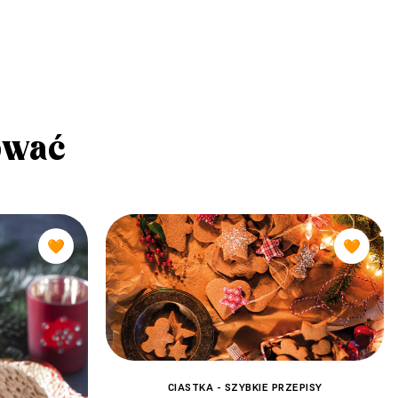
ować
🧡
🧡
CIASTKA - SZYBKIE PRZEPISY