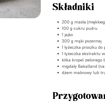
Składniki
200 g masła (miękkieg
100 g cukru pudru
1 jajko
300 g mąki pszennej
1 łyżeczka
proszku do 
1 łyżeczka
ekstraktu w
kilka kropel zielonego
migdały Bakalland
(na
dżem malinowy lub tr
Przygotowa