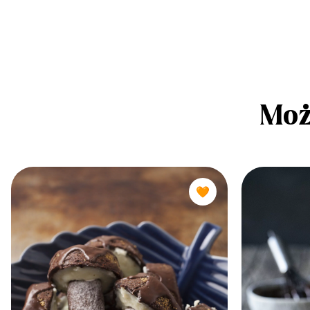
Moż
🧡