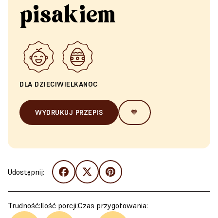
pisakiem
DLA DZIECI
WIELKANOC
WYDRUKUJ PRZEPIS
🧡
Udostępnij:
Trudność:
Ilość porcji:
Czas przygotowania: