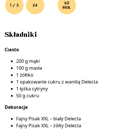
60
1 / 3
24
MIN.
Składniki
Ciasto
200 g mąki
100 g masła
1 żółtko
1 opakowanie
cukru z wanilią Delecta
1 łyżka cytryny
50 g cukru
Dekoracje
Fajny Pisak XXL – biały Delecta
Fajny Pisak XXL – żółty Delecta