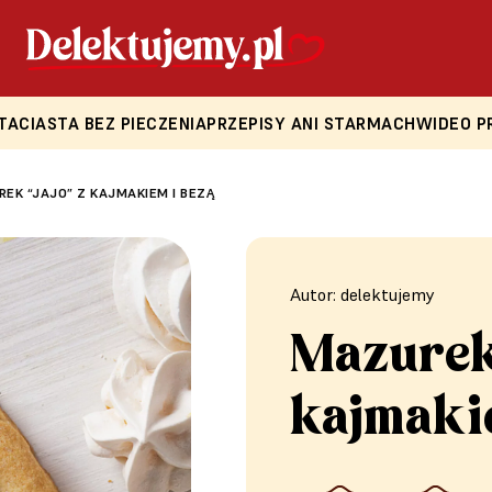
TA
CIASTA BEZ PIECZENIA
PRZEPISY ANI STARMACH
WIDEO P
EK “JAJO” Z KAJMAKIEM I BEZĄ
Autor: delektujemy
Mazurek 
kajmaki