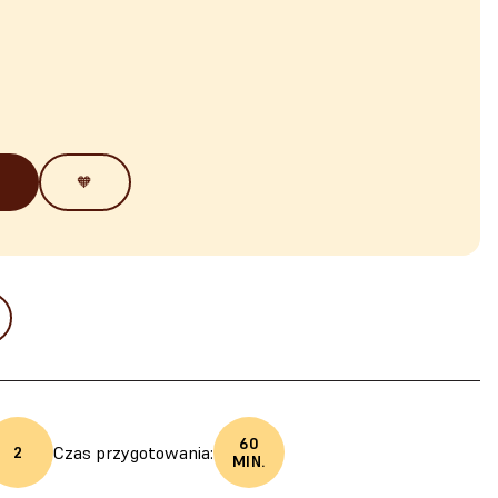
🧡
60
Czas przygotowania:
2
MIN.