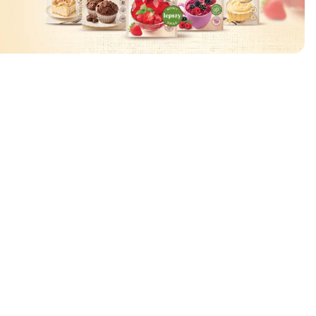
ować
🧡
🧡