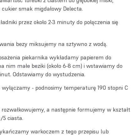
artość torebki z ciastem do głębokiej miski,
 i cukier smak migdałowy Delecta.
adniki przez około 2-3 minuty do połączenia się
wania bezy miksujemy na sztywno z wodą.
osażenia piekarnika wykładamy papierem do
a nim małe beziki (około 6-8 cm) i wstawiamy do
inut. Odstawiamy do wystudzenia.
ie wyłączamy - podnosimy temperaturę 190 stopni C
o rozwałkowujemy, a następnie formujemy w kształt
1/5 ciasta.
 wykańczamy
warkoczem z tego przepisu
lub