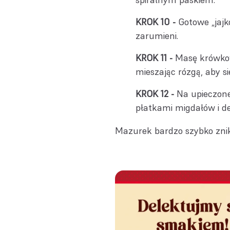
Gotowe „jajk
zarumieni.
Masę krówkow
mieszając rózgą, aby się
Na upieczon
płatkami migdałów i d
Mazurek bardzo szybko zni