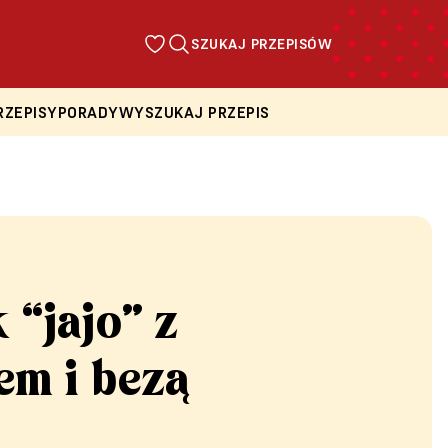
SZUKAJ PRZEPISÓW
RZEPISY
PORADY
WYSZUKAJ PRZEPIS
“jajo” z
em i bezą