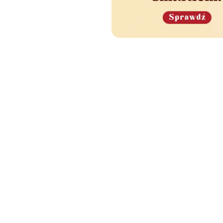
e Cię również zainteres
🧡