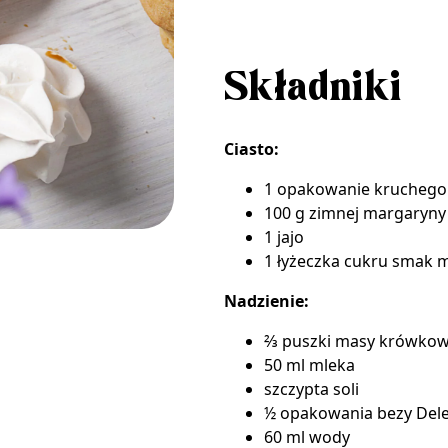
Składniki
Ciasto:
1 opakowanie
kruchego 
100 g zimnej margaryny
1 jajo
1 łyżeczka
cukru smak m
Nadzienie:
⅔ puszki
masy krówkowe
50 ml mleka
szczypta soli
½ opakowania
bezy Del
60 ml wody