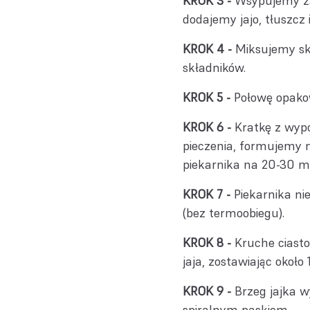
Wsypujemy zaw
dodajemy jajo, tłuszcz
Miksujemy skł
składników.
Połowę opako
Kratkę z wyp
pieczenia, formujemy n
piekarnika na 20-30 m
Piekarnika n
(bez termoobiegu).
Kruche ciast
jaja, zostawiając około 
Brzeg jajka
spiralnym paskiem.