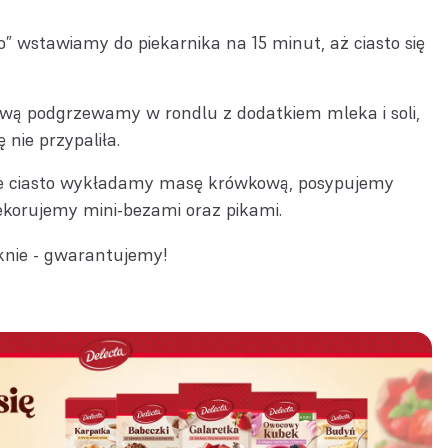
o” wstawiamy do piekarnika na 15 minut, aż ciasto się
ą podgrzewamy w rondlu z dodatkiem mleka i soli,
 nie przypaliła.
e ciasto wykładamy masę krówkową, posypujemy
ekorujemy mini-bezami oraz pikami.
knie - gwarantujemy!