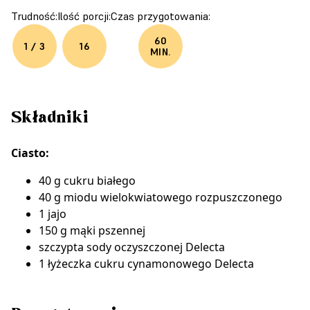
Trudność:
Ilość porcji:
Czas przygotowania:
60
1 / 3
16
MIN.
Składniki
Ciasto:
40 g cukru białego
40 g miodu wielokwiatowego rozpuszczonego
1 jajo
150 g mąki pszennej
szczypta
sody oczyszczonej Delecta
1 łyżeczka
cukru cynamonowego Delecta