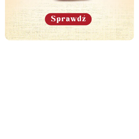
Może Cię również zainteresować
🧡