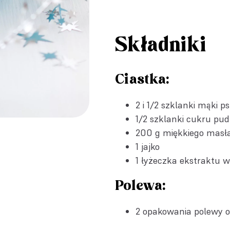
Składniki
Ciastka:
2 i 1/2 szklanki mąki p
1/2 szklanki cukru pu
200 g miękkiego masł
1 jajko
1 łyżeczka
ekstraktu w
Polewa:
2 opakowania
polewy o