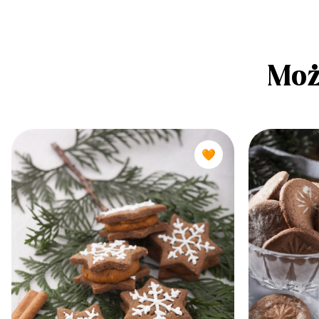
Moż
🧡