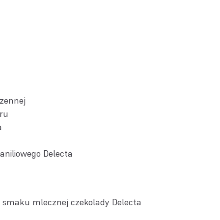
szennej
dru
a
aniliowego Delecta
 smaku mlecznej czekolady Delecta