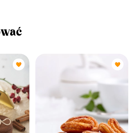
ować
🧡
🧡