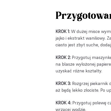
Przygotowa
KROK 1:
W dużej misce wymi
jajko i ekstrakt waniliowy. Z
ciasto jest zbyt suche, doda
KROK 2:
Przygotuj maszynkę 
na blasze wyłożonej papier
uzyskać różne kształty.
KROK 3:
Rozgrzej piekarnik d
aż będą lekko złociste. Po u
KROK 4:
Przygotuj polewę cz
wrzącej wodzie.