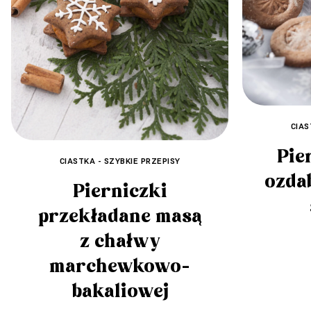
CIAS
Pie
CIASTKA - SZYBKIE PRZEPISY
ozda
Pierniczki
przekładane masą
z chałwy
marchewkowo-
bakaliowej