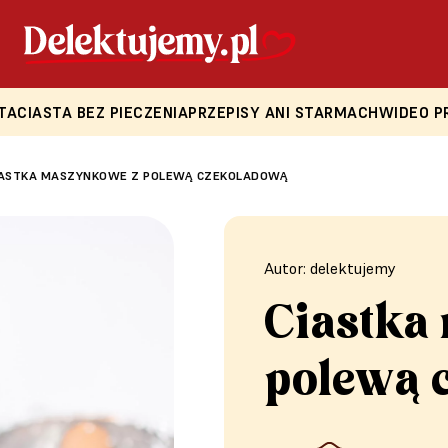
TA
CIASTA BEZ PIECZENIA
PRZEPISY ANI STARMACH
WIDEO P
IASTKA MASZYNKOWE Z POLEWĄ CZEKOLADOWĄ
Autor: delektujemy
Ciastka
polewą 