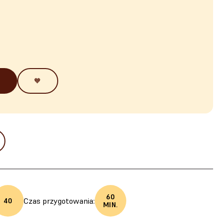
🧡
60
Czas przygotowania:
40
MIN.