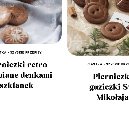
TKA - SZYBKIE PRZEPISY
rniczki retro
CIASTKA - SZYBKIE PRZ
biane denkami
Pierniczk
szklanek
guziczki Ś
Mikołaja