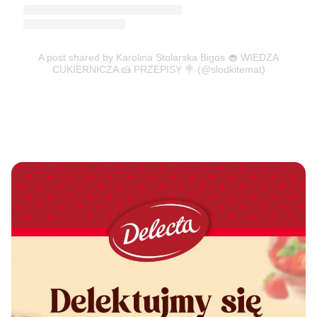
A post shared by Karolina Stolarska Bigos 🧁 WIEDZA
CUKIERNICZA 🍰 PRZEPISY 🍭 (@slodkitemat)