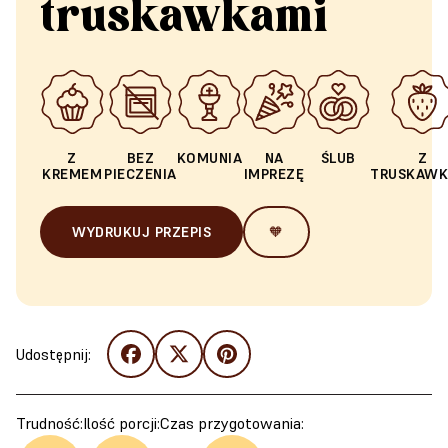
truskawkami
Z
BEZ
KOMUNIA
NA
ŚLUB
Z
KREMEM
PIECZENIA
IMPREZĘ
TRUSKAWK
WYDRUKUJ PRZEPIS
🧡
Udostępnij:
Trudność:
Ilość porcji:
Czas przygotowania: