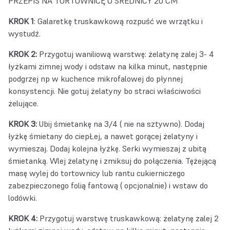
PRZEPIS NA TORTOWNICĘ O ŚREDNICY 20 CM
KROK 1
: Galaretkę truskawkową rozpuść we wrzątku i
wystudź.
KROK 2:
Przygotuj waniliową warstwę: żelatynę zalej 3- 4
łyżkami zimnej wody i odstaw na kilka minut, następnie
podgrzej np w kuchence mikrofalowej do płynnej
konsystencji. Nie gotuj żelatyny bo straci właściwości
żelujące.
KROK 3:
Ubij śmietankę na 3/4 ( nie na sztywno). Dodaj
łyżkę śmietany do ciepŁej, a nawet gorącej żelatyny i
wymieszaj. Dodaj kolejna łyżkę. Serki wymieszaj z ubitą
śmietanką. Wlej żelatynę i zmiksuj do połączenia. Tężejącą
masę wylej do tortownicy lub rantu cukierniczego
zabezpieczonego folią fantową ( opcjonalnie) i wstaw do
lodówki.
KROK 4:
Przygotuj warstwę truskawkową: żelatynę zalej 2