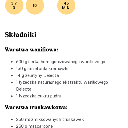
3 /
45
10
3
MIN.
Składniki
Warstwa waniliowa:
600 g serka homogenizowanego waniliowego
150 g śmietanki kremówki
14 g
żelatyny Delecta
1 łyżeczka
naturalnego ekstraktu waniliowego
Delecta
1 łyżeczka cukru pudru
Warstwa truskawkowa:
250 ml zmiksowanych truskawek
250 g mascarpone