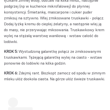
łyżkami zimnej wody, odstaw na kilka minut, następnie
podgrzej (np w kuchence mikrofalowej) do płynnej
konsystencji. Śmietankę, mascarpone i cukier puder
zmiksuj na sztywno. Wlej zmiksowane truskawki - połącz.
Dodaj łyżkę kremu do cieplej żelatyny, a następnie wlej ją
do masy, nie przerywając miksowania. Truskawkowy krem
wylej na stężałą warstwę waniliową - wstaw całość do
lodówki.
KROK 5:
Wystudzoną galaretkę połącz ze zmiksowanymi
truskawkami. Tężejącą galaretkę wylej na ciasto - wstaw
ponownie do lodówki na kilka godzin.
KROK 6:
Zdejmij rant. Biszkopt zamocz od spodu w zimnym
mleku ułóż dookoła ciasta. Na górze ułóż świeże truskawki.