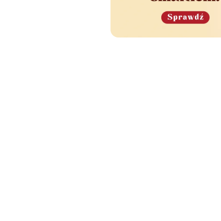
e Cię również zainteres
🧡