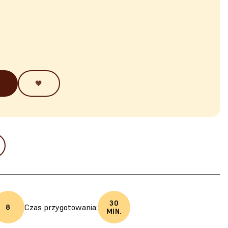
🧡
30
Czas przygotowania:
8
MIN.