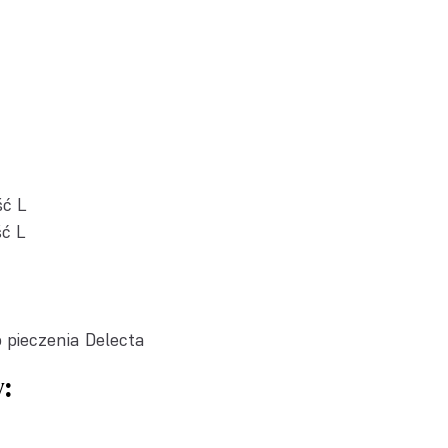
ść L
ść L
 pieczenia Delecta
: