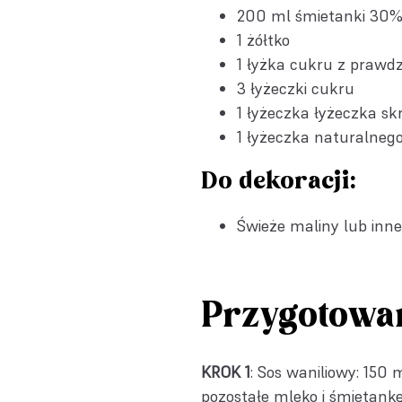
200 ml śmietanki 30
1 żółtko
1 łyżka
cukru z prawdz
3 łyżeczki cukru
1 łyżeczka łyżeczka sk
1 łyżeczka
naturalnego
Do dekoracji:
Świeże maliny lub inn
Przygotowa
KROK 1
: Sos waniliowy: 150
pozostałe mleko i śmietankę