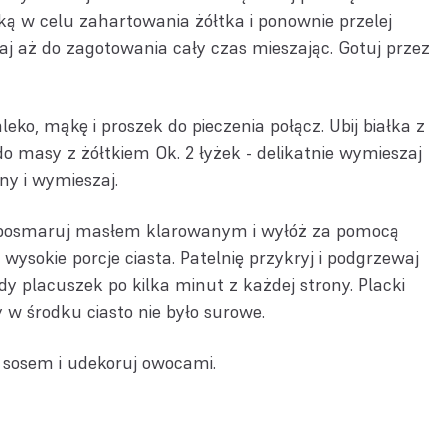
ą w celu zahartowania żółtka i ponownie przelej
j aż do zagotowania cały czas mieszając. Gotuj przez
leko, mąkę i proszek do pieczenia połącz. Ubij białka z
 masy z żółtkiem Ok. 2 łyżek - delikatnie wymieszaj
iany i wymieszaj.
ie posmaruj masłem klarowanym i wyłóż za pomocą
wysokie porcje ciasta. Patelnię przykryj i podgrzewaj
y placuszek po kilka minut z każdej strony. Placki
w środku ciasto nie było surowe.
j sosem i udekoruj owocami.