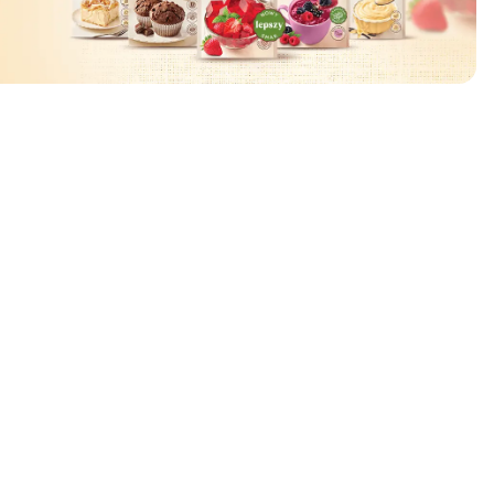
ować
🧡
🧡