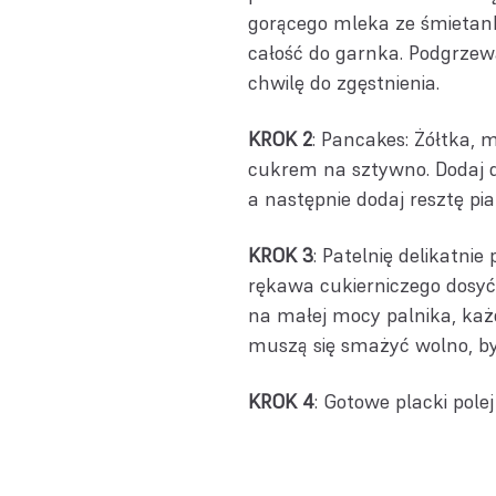
gorącego mleka ze śmietank
całość do garnka. Podgrzewa
chwilę do zgęstnienia.
KROK 2
: Pancakes: Żółtka, m
cukrem na sztywno. Dodaj do
a następnie dodaj resztę p
KROK 3
: Patelnię delikatn
rękawa cukierniczego dosyć 
na małej mocy palnika, każd
muszą się smażyć wolno, by 
KROK 4
: Gotowe placki pole