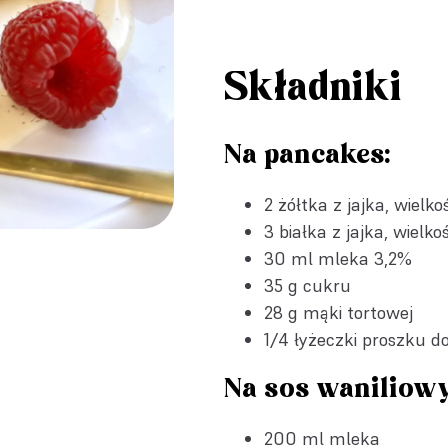
Składniki
Na pancakes:
2 żółtka z jajka, wielko
3 białka z jajka, wielko
30 ml mleka 3,2%
35 g cukru
28 g mąki tortowej
1/4 łyżeczki
proszku do
Na sos waniliowy
200 ml mleka