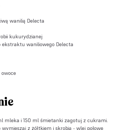
%
iwą wanilią Delecta
robii kukurydzianej
 ekstraktu waniliowego Delecta
e owoce
nie
 ml mleka i 150 ml śmietanki zagotuj z cukrami.
 wymieszaj z żółtkiem i skrobią - wlej połowę