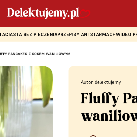
TA
CIASTA BEZ PIECZENIA
PRZEPISY ANI STARMACH
WIDEO P
UFFY PANCAKES Z SOSEM WANILIOWYM
Autor: delektujemy
Fluffy P
wanili