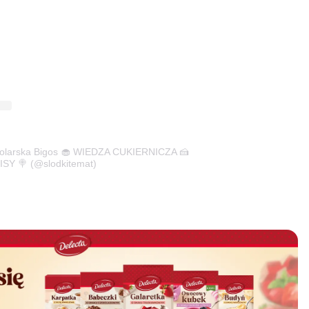
Stolarska Bigos 🧁 WIEDZA CUKIERNICZA 🍰
SY 🍭 (@slodkitemat)