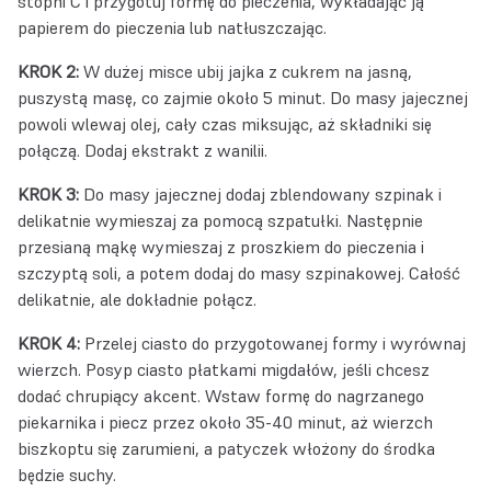
stopni C i przygotuj formę do pieczenia, wykładając ją
papierem do pieczenia lub natłuszczając.
KROK 2:
W dużej misce ubij jajka z cukrem na jasną,
puszystą masę, co zajmie około 5 minut. Do masy jajecznej
powoli wlewaj olej, cały czas miksując, aż składniki się
połączą. Dodaj ekstrakt z wanilii.
KROK 3:
Do masy jajecznej dodaj zblendowany szpinak i
delikatnie wymieszaj za pomocą szpatułki. Następnie
przesianą mąkę wymieszaj z proszkiem do pieczenia i
szczyptą soli, a potem dodaj do masy szpinakowej. Całość
delikatnie, ale dokładnie połącz.
KROK 4:
Przelej ciasto do przygotowanej formy i wyrównaj
wierzch. Posyp ciasto płatkami migdałów, jeśli chcesz
dodać chrupiący akcent. Wstaw formę do nagrzanego
piekarnika i piecz przez około 35-40 minut, aż wierzch
biszkoptu się zarumieni, a patyczek włożony do środka
będzie suchy.