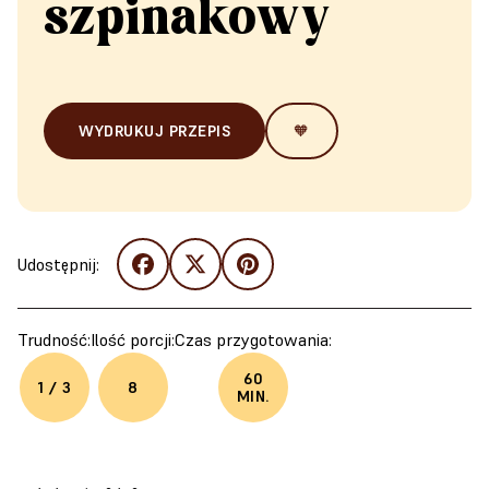
szpinakowy
WYDRUKUJ PRZEPIS
🧡
Udostępnij:
Trudność:
Ilość porcji:
Czas przygotowania:
60
1 / 3
8
MIN.