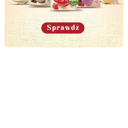
Może Cię również zainteresować
🧡