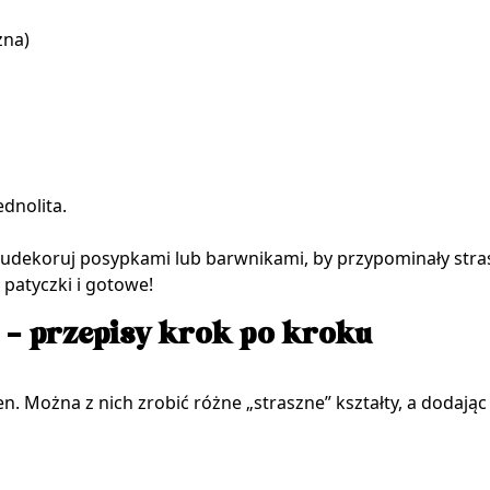
zna)
dnolita.
e udekoruj posypkami lub barwnikami, by przypominały stra
patyczki i gotowe!
i – przepisy krok po kroku
en. Można z nich zrobić różne „straszne” kształty, a doda