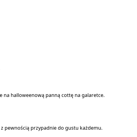
.
kże na halloweenową panną cottę na galaretce.
y z pewnością przypadnie do gustu każdemu.