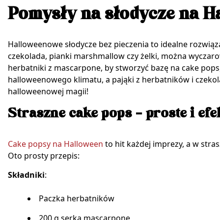
Pomysły na słodycze na H
Halloweenowe słodycze bez pieczenia to idealne rozwiąza
czekolada, pianki marshmallow czy żelki, można wyczaro
herbatniki z mascarpone, by stworzyć bazę na cake pops
halloweenowego klimatu, a pająki z herbatników i czekol
halloweenowej magii!
Straszne cake pops – proste i ef
Cake popsy na Halloween
to hit każdej imprezy, a w str
Oto prosty przepis:
Składniki
:
Paczka herbatników
200 g serka mascarpone