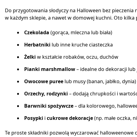
Do przygotowania słodyczy na Halloween bez pieczenia 
w każdym sklepie, a nawet w domowej kuchni. Oto kilka 
Czekolada
(gorąca, mleczna lub biała)
Herbatniki
lub inne kruche ciasteczka
Żelki
w kształcie robaków, oczu, duchów
Pianki marshmallow
– idealne do dekoracji lub
Owocowe puree
lub musy (banan, jabłko, dynia)
Orzechy, rodzynki
– dodają chrupkości i wartoś
Barwniki spożywcze
– dla kolorowego, hallow
Posypki
i
cukrowe dekoracje
(np. małe oczka, n
Te proste składniki pozwolą wyczarować halloweenowe ci