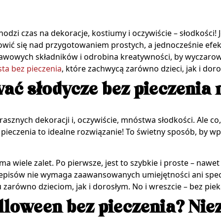
hodzi czas na dekoracje, kostiumy i oczywiście – słodkości!
wić się nad przygotowaniem prostych, a jednocześnie efe
stawowych składników i odrobina kreatywności, by wyczaro
sta bez pieczenia
, które zachwycą zarówno dzieci, jak i dor
ać słodycze bez pieczenia
asznych dekoracji i, oczywiście, mnóstwa słodkości. Ale co
pieczenia to idealne rozwiązanie! To świetny sposób, by 
a wiele zalet. Po pierwsze, jest to szybkie i proste – na
przepisów nie wymaga zaawansowanych umiejętności ani spec
arówno dzieciom, jak i dorosłym. No i wreszcie – bez piek
lloween bez pieczenia? Nie