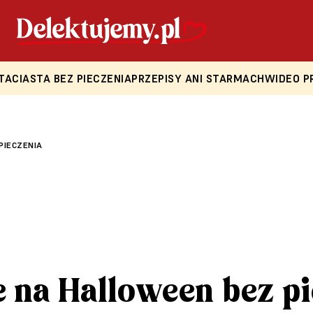
TA
CIASTA BEZ PIECZENIA
PRZEPISY ANI STARMACH
WIDEO P
PIECZENIA
 na Halloween bez p