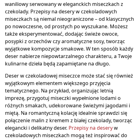
waniliowy serwowany w eleganckich miseczkach z
czekolady. Przepisy na desery w czekoladowych
miseczkach są niemal nieograniczone – od klasycznych
po nowoczesne, od prostych po wyszukane. Możesz
także eksperymentować, dodając świeże owoce,
posypki z orzechów czy aromatyczne sosy, tworząc
wyjątkowe kompozycje smakowe. W ten sposób każdy
deser nabierze niepowtarzalnego charakteru, a Twoje
kulinarne dzieła będą zapamiętane na długo.
Deser w czekoladowej miseczce może stać się również
wyjątkowym elementem większego przyjęcia
tematycznego. Na przykład, organizując letnią
imprezę, przygotuj miseczki wypełnione lodami o
różnych smakach, udekorowane świeżymi jagodami i
miętą. Na romantyczną kolację idealnie sprawdzi się
połączenie malin z kremem z białej czekolady, tworząc
elegancki i delikatny deser.
Przepisy na desery
w
czekoladowych miseczkach mogą też inspirować do