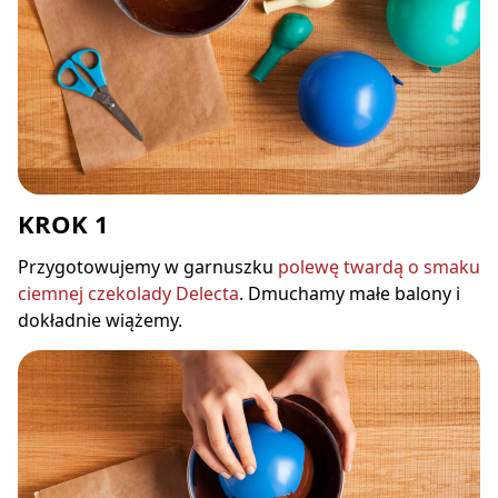
KROK 1
Przygotowujemy w garnuszku
polewę twardą o smaku
ciemnej czekolady Delecta
. Dmuchamy małe balony i
dokładnie wiążemy.