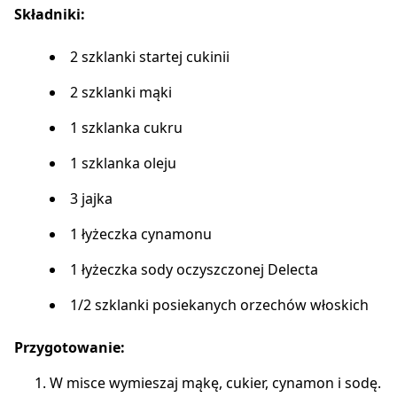
Składniki:
2 szklanki startej cukinii
2 szklanki mąki
1 szklanka cukru
1 szklanka oleju
3 jajka
1 łyżeczka cynamonu
1 łyżeczka sody oczyszczonej Delecta
1/2 szklanki posiekanych orzechów włoskich
Przygotowanie:
W misce wymieszaj mąkę, cukier, cynamon i sodę.