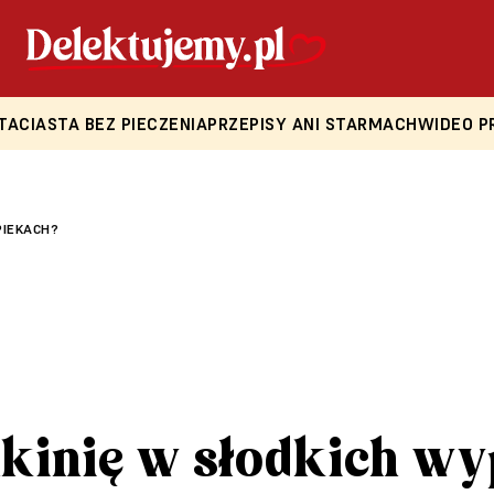
TA
CIASTA BEZ PIECZENIA
PRZEPISY ANI STARMACH
WIDEO P
PIEKACH?
kinię w słodkich wy