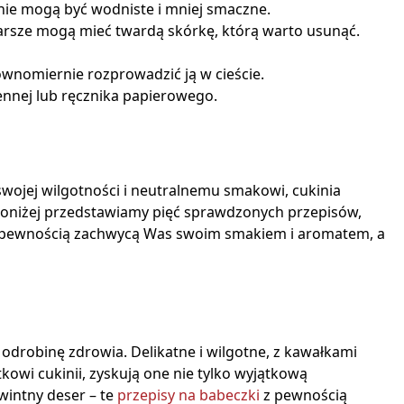
kinie mogą być wodniste i mniej smaczne.
tarsze mogą mieć twardą skórkę, którą warto usunąć.
ównomiernie rozprowadzić ją w cieście.
chennej lub ręcznika papierowego.
swojej wilgotności i neutralnemu smakowi, cukinia
 Poniżej przedstawiamy pięć sprawdzonych przepisów,
z pewnością zachwycą Was swoim smakiem i aromatem, a
 odrobinę zdrowia. Delikatne i wilgotne, z kawałkami
owi cukinii, zyskują one nie tylko wyjątkową
wintny deser – te
przepisy na babeczki
z pewnością