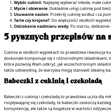
Wybór cukinii
: Najlepiej wybierać młode, małe cuki
Mycie i obieranie
: Dokładnie umyj cukinię pod bie
Usuwanie nasion
: Przekrój cukinię wzdłuż i za pom
Tarte czy krojone?
: Do większości słodkich wypiekó
Odciskanie nadmiaru wody
: Po starciu, delikatn
5 pysznych przepisów na s
Cukinia w słodkich wypiekach to prawdziwa rewolucja ku
doskonale komponuje się z różnorodnymi składnikami, t
które pozwolą Wam odkryć, jak wszechstronnym składnik
także udowodnią, że warzywa mogą stanowić idealną ba
Babeczki z cukinią i czekoladą
Babeczki z cukinią i czekoladą to prawdziwa uczta dla mi
rozpływającej się czekolady, te babeczki zaskoczą każde
konsystencję, ale także są bogatsze w wartości odżywcz