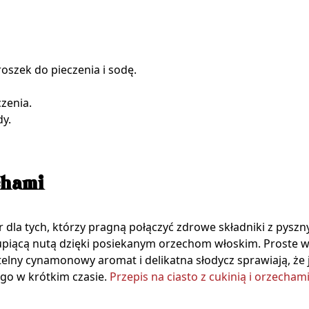
oszek do pieczenia i sodę.
zenia.
dy.
chami
 dla tych, którzy pragną połączyć zdrowe składniki z pysz
rupiącą nutą dzięki posiekanym orzechom włoskim. Proste w
lny cynamonowy aromat i delikatna słodycz sprawiają, że j
ego w krótkim czasie.
Przepis na ciasto z cukinią i orzecham