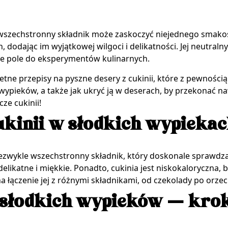
n wszechstronny składnik może zaskoczyć niejednego smako
dodając im wyjątkowej wilgoci i delikatności. Jej neutraln
kie pole do eksperymentów kulinarnych.
retne przepisy na pyszne desery z cukinii, które z pewnośc
wypieków, a także jak ukryć ją w deserach, by przekonać na
ze cukinii!
kinii w słodkich wypieka
ezwykle wszechstronny składnik, który doskonale sprawdza s
delikatne i miękkie. Ponadto, cukinia jest niskokaloryczna, 
 łączenie jej z różnymi składnikami, od czekolady po orzec
o słodkich wypieków — kro