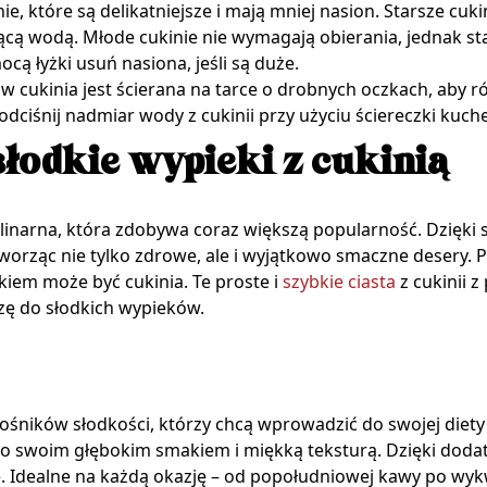
nie, które są delikatniejsze i mają mniej nasion. Starsze cu
żącą wodą. Młode cukinie nie wymagają obierania, jednak s
ocą łyżki usuń nasiona, jeśli są duże.
w cukinia jest ścierana na tarce o drobnych oczkach, aby r
ie odciśnij nadmiar wody z cukinii przy użyciu ściereczki ku
łodkie wypieki z cukinią
linarna, która zdobywa coraz większą popularność. Dzięki 
worząc nie tylko zdrowe, ale i wyjątkowo smaczne desery.
iem może być cukinia. Te proste i
szybkie ciasta
z cukinii 
zę do słodkich wypieków.
łośników słodkości, którzy chcą wprowadzić do swojej diety
go swoim głębokim smakiem i miękką teksturą. Dzięki dodatk
e. Idealne na każdą okazję – od popołudniowej kawy po wyk