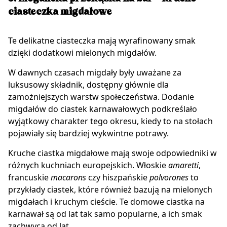
ciasteczka migdałowe
Te delikatne ciasteczka mają wyrafinowany smak
dzięki dodatkowi mielonych migdałów.
W dawnych czasach migdały były uważane za
luksusowy składnik, dostępny głównie dla
zamożniejszych warstw społeczeństwa. Dodanie
migdałów do ciastek karnawałowych podkreślało
wyjątkowy charakter tego okresu, kiedy to na stołach
pojawiały się bardziej wykwintne potrawy.
Kruche ciastka migdałowe mają swoje odpowiedniki w
różnych kuchniach europejskich. Włoskie
amaretti
,
francuskie
macarons
czy hiszpańskie
polvorones
to
przykłady ciastek, które również bazują na mielonych
migdałach i kruchym cieście. Te domowe ciastka na
karnawał są od lat tak samo popularne, a ich smak
zachwyca od lat.