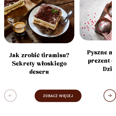
Pyszne mu
Jak zrobić tiramisu?
prezent dl
Sekrety włoskiego
Dzi
deseru
ZOBACZ WIĘCEJ