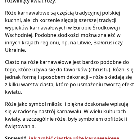
rozwinięty kwiat róży.
Róże karnawałowe są częścią tradycyjnej polskiej
kuchni, ale ich korzenie sięgają szerszej tradycji
wypieków karnawałowych w Europie Środkowej i
Wschodniej. Podobne słodkości można znaleźć w
innych krajach regionu, np. na Litwie, Białorusi czy
Ukrainie.
Ciasto na róże karnawałowe jest bardzo podobne do
tego, które używa się do faworków (chrustu). Różni się
jednak formą i sposobem dekoracji – róże składają się
z kilku warstw ciasta, które po usmażeniu tworzą efekt
kwiatu.
Róże jako symbol miłości i piękna doskonale wpisują
się w radosny nastrój karnawału. W wielu kulturach
kwiaty, a szczególnie róże, były symbolem obfitości i
świętowania.
Sprawdź,
jak zrobić ciastka róże karnawałowe