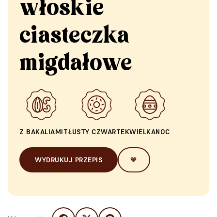
włoskie
ciasteczka
migdałowe
Z BAKALIAMI
TŁUSTY CZWARTEK
WIELKANOC
WYDRUKUJ PRZEPIS
🧡