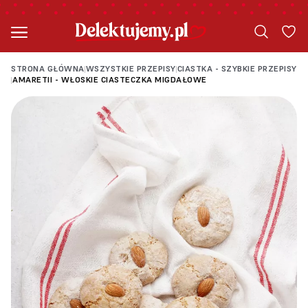
STRONA GŁÓWNA
WSZYSTKIE PRZEPISY
CIASTKA - SZYBKIE PRZEPISY
|
|
AMARETII - WŁOSKIE CIASTECZKA MIGDAŁOWE
|