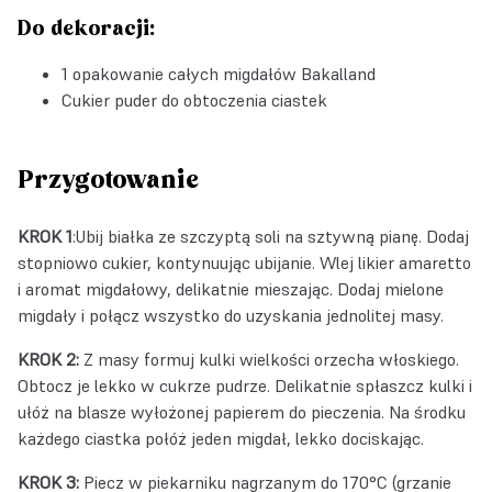
Do dekoracji:
1 opakowanie
całych migdałów Bakalland
Cukier puder do obtoczenia ciastek
Przygotowanie
KROK 1
:Ubij białka ze szczyptą soli na sztywną pianę. Dodaj
stopniowo cukier, kontynuując ubijanie. Wlej likier amaretto
i aromat migdałowy, delikatnie mieszając. Dodaj mielone
migdały i połącz wszystko do uzyskania jednolitej masy.
KROK 2:
Z masy formuj kulki wielkości orzecha włoskiego.
Obtocz je lekko w cukrze pudrze. Delikatnie spłaszcz kulki i
ułóż na blasze wyłożonej papierem do pieczenia. Na środku
każdego ciastka połóż jeden migdał, lekko dociskając.
KROK 3:
Piecz w piekarniku nagrzanym do 170°C (grzanie