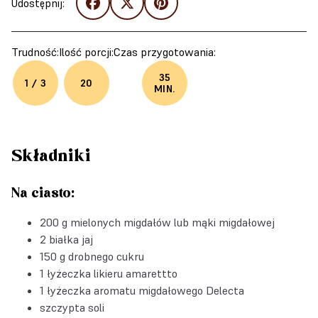
Udostępnij:
Trudność:
Ilość porcji:
Czas przygotowania:
35
1 / 3
20
MIN.
Składniki
Na ciasto:
200 g mielonych migdałów lub mąki migdałowej
2 białka jaj
150 g drobnego cukru
1 łyżeczka likieru amarettto
1 łyżeczka
aromatu migdałowego Delecta
szczypta soli