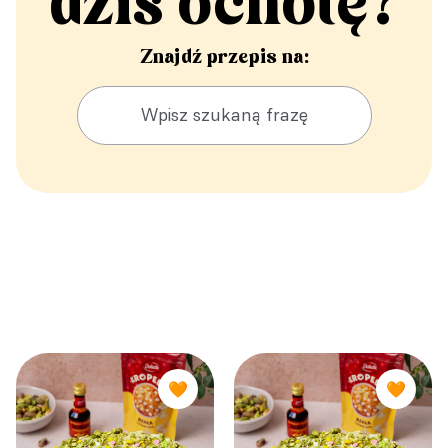
dziś ochotę?
Znajdź przepis na:
🧡
🧡