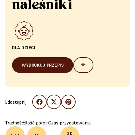
naleśniki
DLA DZIECI
WYDRUKUJ PRZEPIS
🧡
Udostępnij:
Trudność:
Ilość porcji:
Czas przygotowania:
30