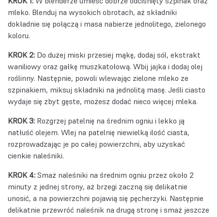
KROK 1:
W blenderze umieść dobrze odciśnięty szpinak oraz
mleko. Blenduj na wysokich obrotach, aż składniki
dokładnie się połączą i masa nabierze jednolitego, zielonego
koloru.
KROK 2:
Do dużej miski przesiej mąkę, dodaj sól, ekstrakt
waniliowy oraz gałkę muszkatołową. Wbij jajka i dodaj olej
roślinny. Następnie, powoli wlewając zielone mleko ze
szpinakiem, miksuj składniki na jednolitą masę. Jeśli ciasto
wydaje się zbyt gęste, możesz dodać nieco więcej mleka.
KROK 3:
Rozgrzej patelnię na średnim ogniu i lekko ją
natłuść olejem. Wlej na patelnię niewielką ilość ciasta,
rozprowadzając je po całej powierzchni, aby uzyskać
cienkie naleśniki.
KROK 4:
Smaż naleśniki na średnim ogniu przez około 2
minuty z jednej strony, aż brzegi zaczną się delikatnie
unosić, a na powierzchni pojawią się pęcherzyki. Następnie
delikatnie przewróć naleśnik na drugą stronę i smaż jeszcze