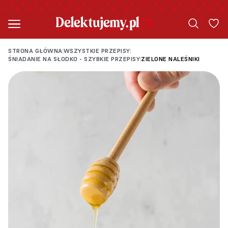
STRONA GŁÓWNA
WSZYSTKIE PRZEPISY
|
|
ŚNIADANIE NA SŁODKO - SZYBKIE PRZEPISY
ZIELONE NALEŚNIKI
|