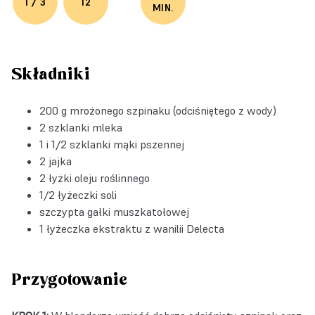
1 / 3
12
MIN.
Składniki
200 g mrożonego szpinaku (odciśniętego z wody)
2 szklanki mleka
1 i 1/2 szklanki mąki pszennej
2 jajka
2 łyżki oleju roślinnego
1/2 łyżeczki soli
szczypta gałki muszkatołowej
1 łyżeczka
ekstraktu z wanilii Delecta
Przygotowanie