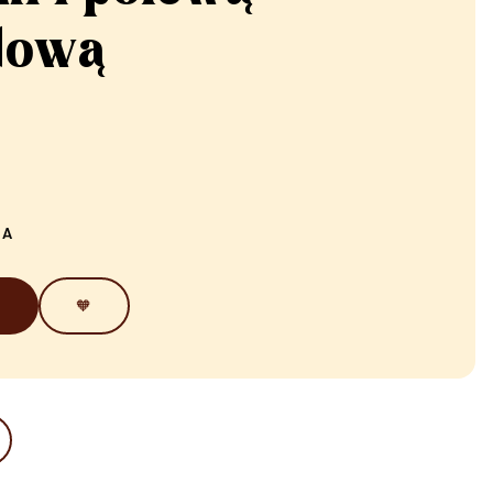
dową
IA
🧡