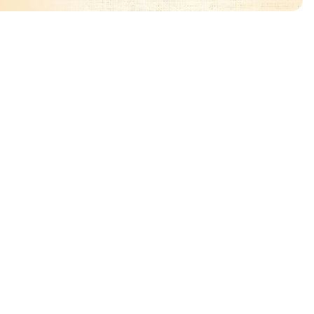
ować
🧡
🧡