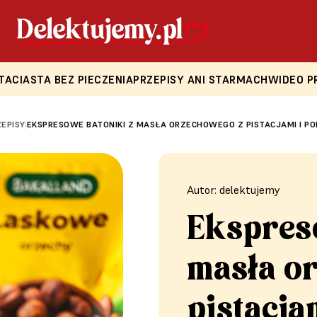
TA
CIASTA BEZ PIECZENIA
PRZEPISY ANI STARMACH
WIDEO P
ZEPISY
EKSPRESOWE BATONIKI Z MASŁA ORZECHOWEGO Z PISTACJAMI I 
|
Autor: delektujemy
Ekspres
masła o
pistacja