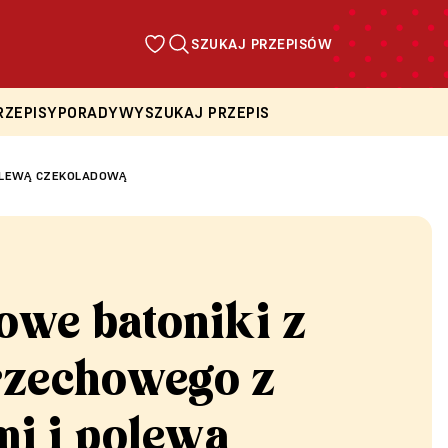
SZUKAJ PRZEPISÓW
RZEPISY
PORADY
WYSZUKAJ PRZEPIS
POLEWĄ CZEKOLADOWĄ
owe batoniki z
rzechowego z
mi i polewą