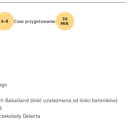
30
Czas przygotowania:
6-8
MIN.
ego
ch Bakalland
(ilość uzależniona od ilości batoników)
d
zekolady Delecta