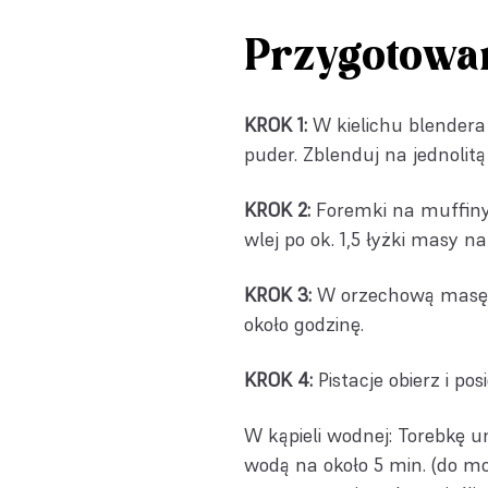
Przygotowa
KROK 1:
W kielichu blendera
puder. Zblenduj na jednolit
KROK 2:
Foremki na muffiny 
wlej po ok. 1,5 łyżki masy na
KROK 3:
W orzechową masę w
około godzinę.
KROK 4:
Pistacje obierz i p
W kąpieli wodnej: Torebkę u
wodą na około 5 min. (do m