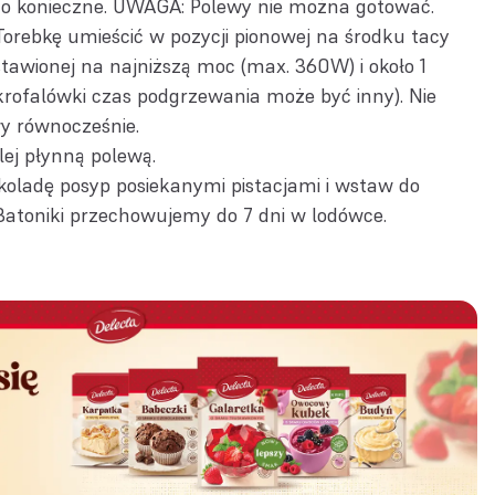
i to konieczne. UWAGA: Polewy nie można gotować.
orebkę umieścić w pozycji pionowej na środku tacy
tawionej na najniższą moc (max. 360W) i około 1
krofalówki czas podgrzewania może być inny). Nie
wy równocześnie.
ej płynną polewą.
oladę posyp posiekanymi pistacjami i wstaw do
 Batoniki przechowujemy do 7 dni w lodówce.