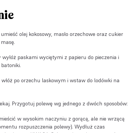
nie
 umieść olej kokosowy, masło orzechowe oraz cukier
ą masę.
wyłóż paskami wyciętymi z papieru do pieczenia i
 batoniki.
łóż po orzechu laskowym i wstaw do lodówki na
osiekaj. Przygotuj polewę wg jednego z dwóch sposobów:
mieścić w wysokim naczyniu z gorącą, ale nie wrzącą
omentu rozpuszczenia polewy). Wydłuż czas