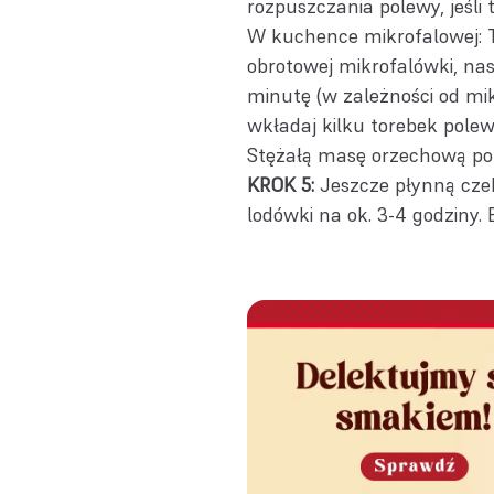
rozpuszczania polewy, jeśl
W kuchence mikrofalowej: T
obrotowej mikrofalówki, nas
minutę (w zależności od mi
wkładaj kilku torebek pole
Stężałą masę orzechową pol
KROK 5:
Jeszcze płynną czek
lodówki na ok. 3-4 godziny.