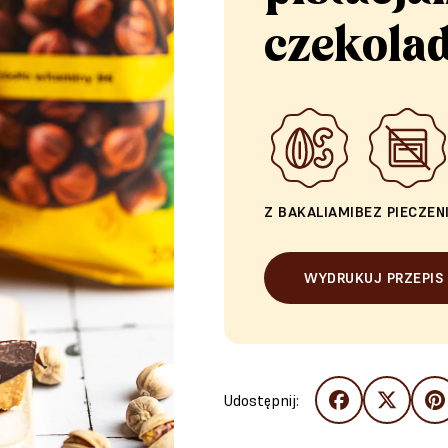
czekola
Z BAKALIAMI
BEZ PIECZEN
WYDRUKUJ PRZEPIS
Udostępnij: