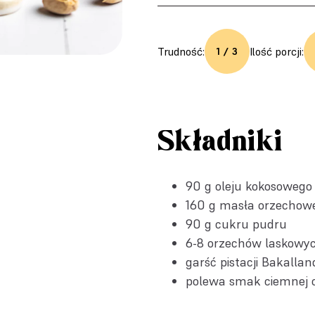
Trudność:
Ilość porcji:
1 / 3
Składniki
90 g oleju kokosowego
160 g masła orzechow
90 g cukru pudru
6-8
orzechów laskowy
garść pistacji Bakallan
polewa smak ciemnej c