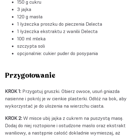
150 g cukru
3 jajka
120 g masła
1 łyżeczka
proszku do pieczenia Delecta
1 łyżeczka
ekstraktu z wanilii Delecta
100 ml mleka
szczypta soli
opcjonalnie: cukier puder do posypania
Przygotowanie
KROK 1:
Przygotuj gruszki. Obierz owoce, usuń gniazda
nasienne i pokrój je w cienkie plasterki. Odłóż na bok, aby
wykorzystać je do ułożenia na wierzchu ciasta.
KROK 2:
W misce ubij jajka z cukrem na puszystą masę.
Dodaj do niej roztopione i ostudzone masło oraz ekstrakt
waniliowy, a następnie całość dokładnie wymieszaj, aż