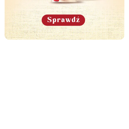
Może Cię również zainteresować
🧡