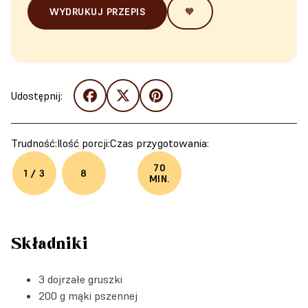
WYDRUKUJ PRZEPIS
🧡
Udostępnij:
Trudność:
Ilość porcji:
Czas przygotowania:
70
1 / 3
8
MIN.
Składniki
3 dojrzałe gruszki
200 g mąki pszennej