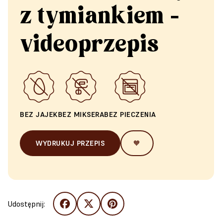
z tymiankiem -
videoprzepis
BEZ JAJEK
BEZ MIKSERA
BEZ PIECZENIA
WYDRUKUJ PRZEPIS
🧡
Udostępnij: