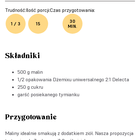
Trudność:
Ilość porcji:
Czas przygotowania:
30
1 / 3
15
MIN.
Składniki
500 g malin
1/2 opakowania Dżemixu uniwersalnego 2:1 Delecta
250 g cukru
garść posiekanego tymianku
Przygotowanie
Maliny idealnie smakują z dodatkiem ziół. Nasza propozycja