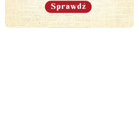
Może Cię również zainteresować
🧡