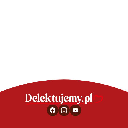
Biszkopt z
CIASTA - SPRAWDZONE PRZEPISY
Letnie ciasto z mango bez
pieczenia