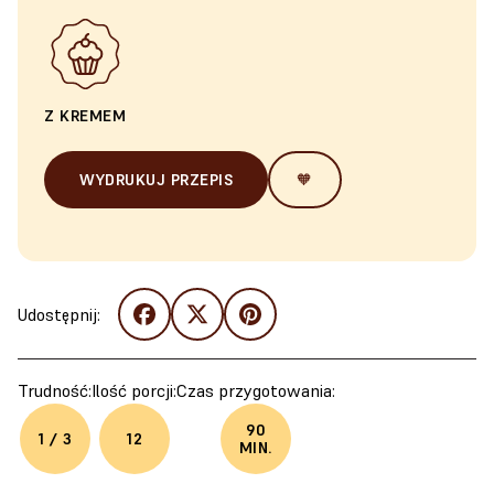
Z KREMEM
WYDRUKUJ PRZEPIS
🧡
Udostępnij:
Trudność:
Ilość porcji:
Czas przygotowania:
90
1 / 3
12
MIN.