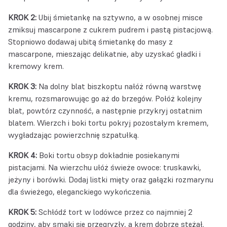
KROK 2:
Ubij śmietankę na sztywno, a w osobnej misce
zmiksuj mascarpone z cukrem pudrem i pastą pistacjową.
Stopniowo dodawaj ubitą śmietankę do masy z
mascarpone, mieszając delikatnie, aby uzyskać gładki i
kremowy krem.
KROK 3:
Na dolny blat biszkoptu nałóż równą warstwę
kremu, rozsmarowując go aż do brzegów. Połóż kolejny
blat, powtórz czynność, a następnie przykryj ostatnim
blatem. Wierzch i boki tortu pokryj pozostałym kremem,
wygładzając powierzchnię szpatułką.
KROK 4:
Boki tortu obsyp dokładnie posiekanymi
pistacjami. Na wierzchu ułóż świeże owoce: truskawki,
jeżyny i borówki. Dodaj listki mięty oraz gałązki rozmarynu
dla świeżego, eleganckiego wykończenia.
KROK 5:
Schłódź tort w lodówce przez co najmniej 2
godziny, aby smaki się przegryzły, a krem dobrze stężał.