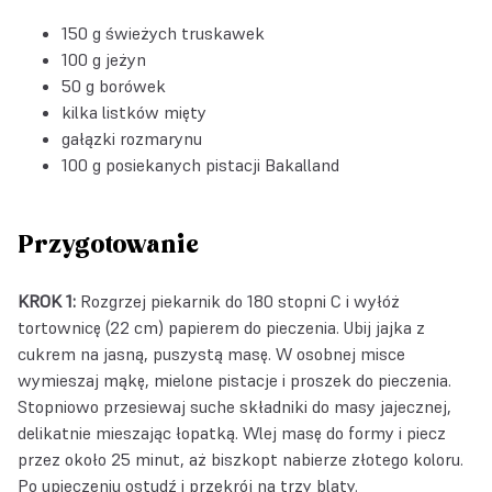
150 g świeżych truskawek
100 g jeżyn
50 g borówek
kilka listków mięty
gałązki rozmarynu
100 g posiekanych
pistacji Bakalland
Przygotowanie
KROK 1:
Rozgrzej piekarnik do 180 stopni C i wyłóż
tortownicę (22 cm) papierem do pieczenia. Ubij jajka z
cukrem na jasną, puszystą masę. W osobnej misce
wymieszaj mąkę, mielone pistacje i proszek do pieczenia.
Stopniowo przesiewaj suche składniki do masy jajecznej,
delikatnie mieszając łopatką. Wlej masę do formy i piecz
przez około 25 minut, aż biszkopt nabierze złotego koloru.
Po upieczeniu ostudź i przekrój na trzy blaty.