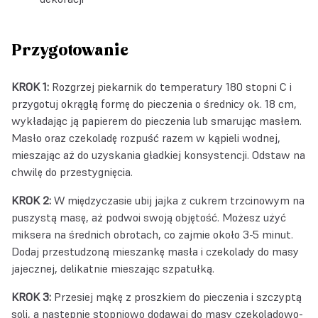
Przygotowanie
KROK 1:
Rozgrzej piekarnik do temperatury 180 stopni C i
przygotuj okrągłą formę do pieczenia o średnicy ok. 18 cm,
wykładając ją papierem do pieczenia lub smarując masłem.
Masło oraz czekoladę rozpuść razem w kąpieli wodnej,
mieszając aż do uzyskania gładkiej konsystencji. Odstaw na
chwilę do przestygnięcia.
KROK 2:
W międzyczasie ubij jajka z cukrem trzcinowym na
puszystą masę, aż podwoi swoją objętość. Możesz użyć
miksera na średnich obrotach, co zajmie około 3-5 minut.
Dodaj przestudzoną mieszankę masła i czekolady do masy
jajecznej, delikatnie mieszając szpatułką.
KROK 3:
Przesiej mąkę z proszkiem do pieczenia i szczyptą
soli, a następnie stopniowo dodawaj do masy czekoladowo-