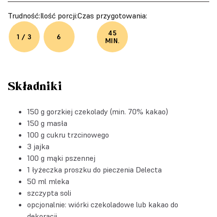
Trudność:
Ilość porcji:
Czas przygotowania:
45
1 / 3
6
MIN.
Składniki
150 g gorzkiej czekolady (min. 70% kakao)
150 g masła
100 g cukru trzcinowego
3 jajka
100 g mąki pszennej
1 łyżeczka
proszku do pieczenia Delecta
50 ml mleka
szczypta soli
opcjonalnie: wiórki czekoladowe lub kakao do
dekoracji