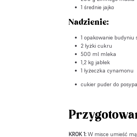
1 średnie jajko
Nadzienie:
1 opakowanie
budyniu 
2 łyżki cukru
500 ml mleka
1,2 kg jabłek
1 łyżeczka cynamonu
cukier puder do posyp
Przygotowa
KROK 1:
W misce umieść mąkę