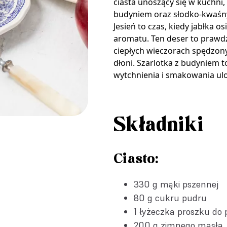
ciasta unoszący się w kuchni
budyniem oraz słodko-kwaśnym
Jesień to czas, kiedy jabłka o
aromatu. Ten deser to prawd
ciepłych wieczorach spędzony
dłoni. Szarlotka z budyniem 
wytchnienia i smakowania ulo
Składniki
Ciasto:
330 g mąki pszennej
80 g cukru pudru
1 łyżeczka
proszku do 
200 g zimnego masła