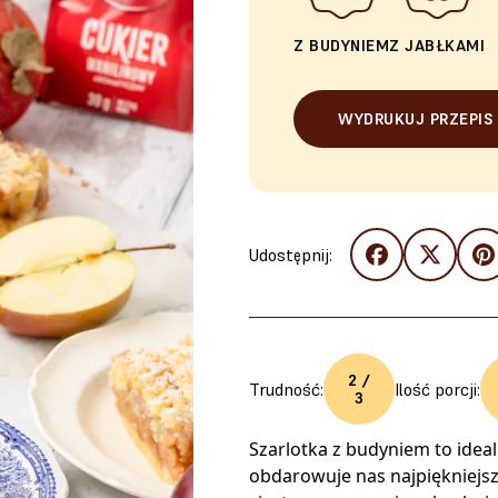
Z BUDYNIEM
Z JABŁKAMI
WYDRUKUJ PRZEPIS
Udostępnij:
2 /
Trudność:
Ilość porcji:
3
Szarlotka z budyniem to ideal
obdarowuje nas najpiękniejs