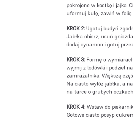
pokrojone w kostkę i jajko. 
uformuj kulę, zawiń w folię
KROK 2:
Ugotuj budyń zgodni
Jabłka obierz, usuń gniazda
dodaj cynamon i gotuj prze
KROK 3:
Formę o wymiarach 
wyjmij z lodówki i podziel n
zamrażalnika. Większą część 
Na ciasto wyłóż jabłka, a na
na tarce o grubych oczkach
KROK 4:
Wstaw do piekarnika
Gotowe ciasto posyp cukre