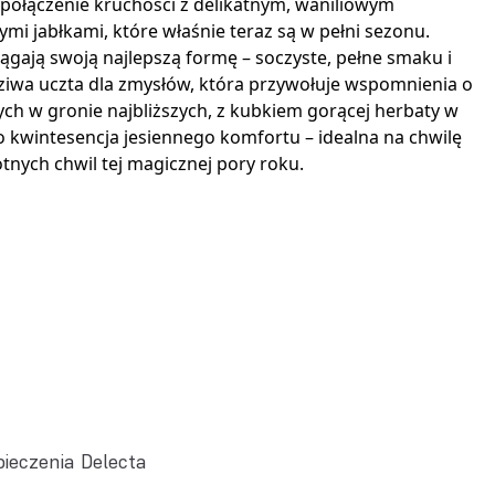
, połączenie kruchości z delikatnym, waniliowym
i jabłkami, które właśnie teraz są w pełni sezonu.
siągają swoją najlepszą formę – soczyste, pełne smaku i
ziwa uczta dla zmysłów, która przywołuje wspomnienia o
ch w gronie najbliższych, z kubkiem gorącej herbaty w
to kwintesencja jesiennego komfortu – idealna na chwilę
tnych chwil tej magicznej pory roku.
pieczenia Delecta