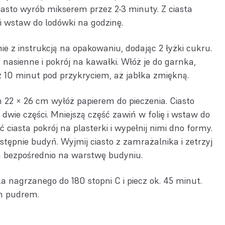
Ciasto wyrób mikserem przez 2-3 minuty. Z ciasta
 i wstaw do lodówki na godzinę.
e z instrukcją na opakowaniu, dodając 2 łyżki cukru.
 nasienne i pokrój na kawałki. Włóż je do garnka,
z 10 minut pod przykryciem, aż jabłka zmiękną.
22 × 26 cm wyłóż papierem do pieczenia. Ciasto
a dwie części. Mniejszą część zawiń w folię i wstaw do
ciasta pokrój na plasterki i wypełnij nimi dno formy.
stępnie budyń. Wyjmij ciasto z zamrażalnika i zetrzyj
 bezpośrednio na warstwę budyniu.
 nagrzanego do 180 stopni C i piecz ok. 45 minut.
m pudrem.