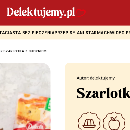
TA
CIASTA BEZ PIECZENIA
PRZEPISY ANI STARMACH
WIDEO P
SY
SZARLOTKA Z BUDYNIEM
|
Autor: delektujemy
Szarlot