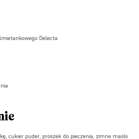
śmietankowego Delecta
ania
nie
, cukier puder, proszek do pieczenia, zimne masło