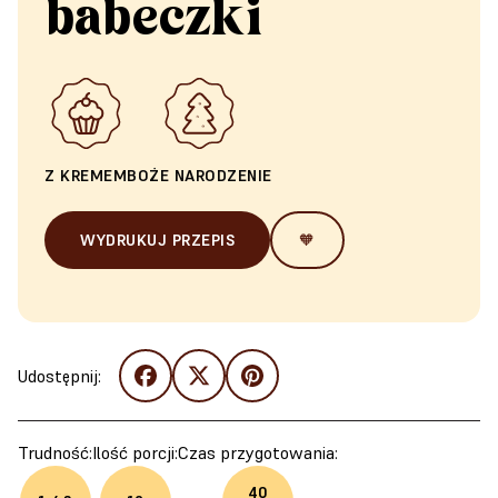
babeczki
Z KREMEM
BOŻE NARODZENIE
WYDRUKUJ PRZEPIS
🧡
Udostępnij:
Trudność:
Ilość porcji:
Czas przygotowania:
40