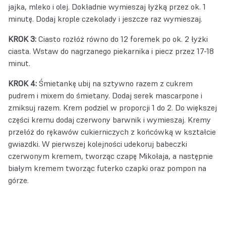
jajka, mleko i olej. Dokładnie wymieszaj łyżką przez ok. 1
minutę. Dodaj krople czekolady i jeszcze raz wymieszaj.
KROK 3:
Ciasto rozłóż równo do 12 foremek po ok. 2 łyżki
ciasta. Wstaw do nagrzanego piekarnika i piecz przez 17-18
minut.
KROK 4:
Śmietankę ubij na sztywno razem z cukrem
pudrem i mixem do śmietany. Dodaj serek mascarpone i
zmiksuj razem. Krem podziel w proporcji 1 do 2. Do większej
części kremu dodaj czerwony barwnik i wymieszaj. Kremy
przełóż do rękawów cukierniczych z końcówką w kształcie
gwiazdki. W pierwszej kolejności udekoruj babeczki
czerwonym kremem, tworząc czapę Mikołaja, a następnie
białym kremem tworząc futerko czapki oraz pompon na
górze.