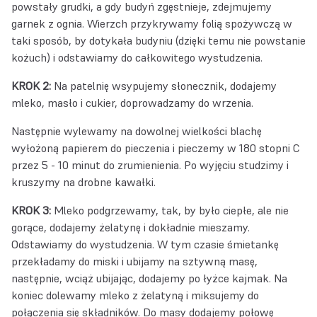
powstały grudki, a gdy budyń zgęstnieje, zdejmujemy
garnek z ognia. Wierzch przykrywamy folią spożywczą w
taki sposób, by dotykała budyniu (dzięki temu nie powstanie
kożuch) i odstawiamy do całkowitego wystudzenia.
KROK 2:
Na patelnię wsypujemy słonecznik, dodajemy
mleko, masło i cukier, doprowadzamy do wrzenia.
Następnie wylewamy na dowolnej wielkości blachę
wyłożoną papierem do pieczenia i pieczemy w 180 stopni C
przez 5 - 10 minut do zrumienienia. Po wyjęciu studzimy i
kruszymy na drobne kawałki.
KROK 3:
Mleko podgrzewamy, tak, by było ciepłe, ale nie
gorące, dodajemy żelatynę i dokładnie mieszamy.
Odstawiamy do wystudzenia. W tym czasie śmietankę
przekładamy do miski i ubijamy na sztywną masę,
następnie, wciąż ubijając, dodajemy po łyżce kajmak. Na
koniec dolewamy mleko z żelatyną i miksujemy do
połączenia się składników. Do masy dodajemy połowę