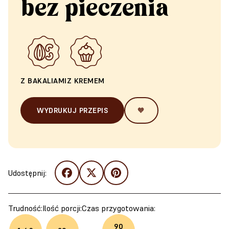
bez pieczenia
Z BAKALIAMI
Z KREMEM
WYDRUKUJ PRZEPIS
🧡
Udostępnij:
Trudność:
Ilość porcji:
Czas przygotowania:
90