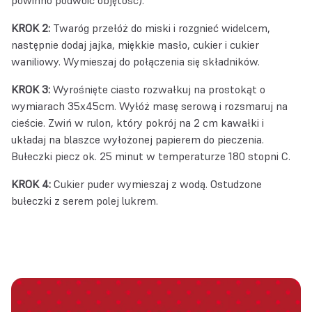
powinno podwoić objętość).
KROK 2:
Twar
ó
g
przełóż do miski i rozgnieć widelcem,
następnie dodaj jajka, miękkie
mas
ło, cukier i cukier
waniliowy. Wymieszaj do połączenia się składnik
ó
w.
KROK 3:
Wyrośnięte ciasto rozwałkuj na prostokąt o
wymiarach 35x45cm. Wyłóż masę serową i rozsmaruj na
cieście. Zwiń w rulon, który pokrój na 2 cm kawałki i
układaj na blaszce wyłożonej papierem do pieczenia.
Bułeczki piecz ok. 25 minut w temperaturze 180 stopni C.
KROK 4:
Cukier puder wymieszaj z wodą. Ostudzone
bułeczki z serem polej lukrem.