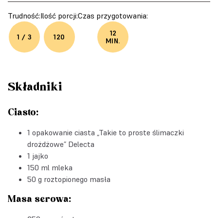
Trudność:
Ilość porcji:
Czas przygotowania:
12
1 / 3
120
MIN.
Składniki
Ciasto:
1 opakowanie ciasta
„Takie to proste ślimaczki
drożdżowe” Delecta
1 jajko
150 ml mleka
50 g roztopionego masła
Masa serowa: