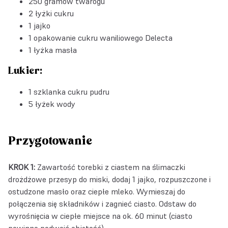
250 gramów twarogu
2 łyżki cukru
1 jajko
1 opakowanie
cukru waniliowego Delecta
1 łyżka masła
Lukier:
1 szklanka cukru pudru
5 łyżek wody
Przygotowanie
KROK 1:
Zawartość torebki z ciastem na ślimaczki
drożdżowe przesyp do miski, dodaj 1 jajk
o,
rozpuszczone i
ostudzone
mas
ło oraz ciepłe mleko. Wymieszaj do
połączenia się składnik
ó
w i zagnieć ciasto. Odstaw do
wyrośnięcia w ciepłe miejsce na ok. 60 minut (ciasto