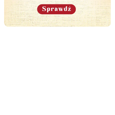
Może Cię również zainteresować
🧡