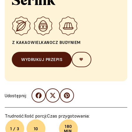
Sernik
Z KAKAO
WIELKANOC
Z BUDYNIEM
WYDRUKUJ PRZEPIS
🧡
Udostępnij:
Trudność:
Ilość porcji:
Czas przygotowania:
180
1 / 3
10
MIN.