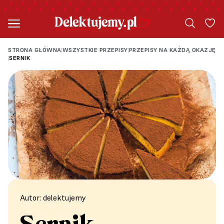
STRONA GŁÓWNA
WSZYSTKIE PRZEPISY
PRZEPISY NA KAŻDĄ OKAZJĘ
|
|
SERNIK
|
Autor: delektujemy