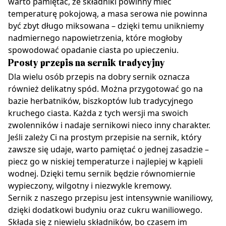
warto pamiętać, że składniki powinny mieć
temperaturę pokojową, a masa serowa nie powinna
być zbyt długo miksowana – dzięki temu unikniemy
nadmiernego napowietrzenia, które mogłoby
spowodować opadanie ciasta po upieczeniu.
Prosty przepis na sernik tradycyjny
Dla wielu osób przepis na dobry sernik oznacza
również delikatny spód. Można przygotować go na
bazie herbatników, biszkoptów lub tradycyjnego
kruchego ciasta. Każda z tych wersji ma swoich
zwolenników i nadaje sernikowi nieco inny charakter.
Jeśli zależy Ci na prostym przepisie na sernik, który
zawsze się udaje, warto pamiętać o jednej zasadzie –
piecz go w niskiej temperaturze i najlepiej w kąpieli
wodnej. Dzięki temu sernik będzie równomiernie
wypieczony, wilgotny i niezwykle kremowy.
Sernik z naszego przepisu jest intensywnie waniliowy,
dzięki dodatkowi budyniu oraz cukru waniliowego.
Składa się z niewielu składników, bo czasem im