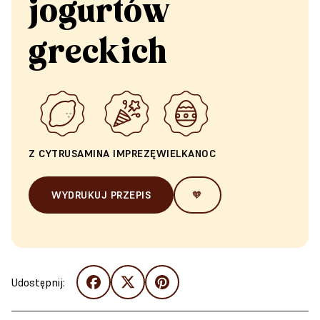
jogurtów
greckich
Z CYTRUSAMI
NA IMPREZĘ
WIELKANOC
WYDRUKUJ PRZEPIS
🧡
Udostępnij: