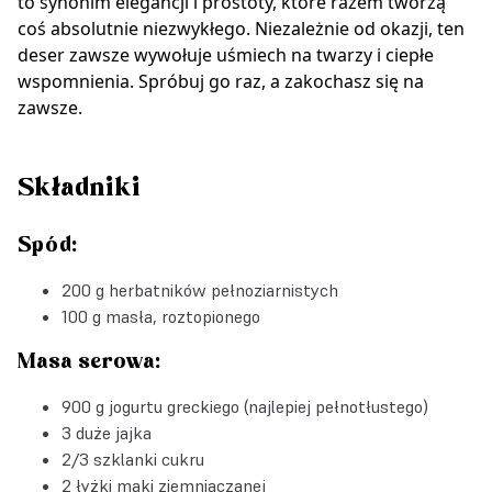
to synonim elegancji i prostoty, które razem tworzą
coś absolutnie niezwykłego. Niezależnie od okazji, ten
deser zawsze wywołuje uśmiech na twarzy i ciepłe
wspomnienia. Spróbuj go raz, a zakochasz się na
zawsze.
Składniki
Spód:
200 g herbatników pełnoziarnistych
100 g masła, roztopionego
Masa serowa:
900 g jogurtu greckiego (najlepiej pełnotłustego)
3 duże jajka
2/3 szklanki cukru
2 łyżki mąki ziemniaczanej