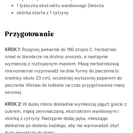
1 łyżeczka
ekstraktu waniliowego Delecta
skórka otarta z 1 cytryny
Przygotowanie
KROK 1:
Rozgrzej piekarnik do 180 stopni C. Herbatniki
zmiel w blenderze na drobny proszek, a następnie
wymieszaj z roztopionym masłem. Masę herbatnikową
równomiernie rozprowadź na dnie formy do pieczenia (o
średnicy około 23 cm), wcześniej wyłożonej papierem do
pieczenia. Wstaw do lodówki na czas przygotowania masy
serowej.
KROK 2:
W dużej misce dokładnie wymieszaj jogurt grecki z
cukrem, mąką ziemniaczaną, ekstraktem waniliowym i
skórką z cytryny. Następnie dodaj jajka, mieszając
delikatnie po dodaniu każdego, aby nie wprowadzić zbyt
dużo powietrza do masy.