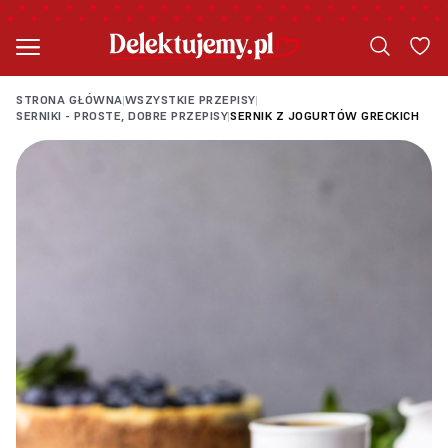
STRONA GŁÓWNA
WSZYSTKIE PRZEPISY
|
|
SERNIKI - PROSTE, DOBRE PRZEPISY
SERNIK Z JOGURTÓW GRECKICH
|