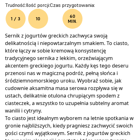
Trudność:
Ilość porcji:
Czas przygotowania:
60
1 / 3
10
MIN.
Sernik z jogurtów greckich zachwyca swoją
delikatnością i niepowtarzalnym smakiem. To ciasto,
które łączy w sobie kremową konsystencję
tradycyjnego sernika z lekkim, orzeźwiającym
akcentem greckiego jogurtu. Każdy kęs tego deseru
przenosi nas w magiczną podróż, pełną słońca i
śródziemnomorskiego uroku. Wyobraź sobie, jak
cudownie aksamitna masa serowa rozpływa się w
ustach, delikatnie otulona chrupiącym spodem z
ciasteczek, a wszystko to uzupełnia subtelny aromat
wanilii i cytryny.
To ciasto jest idealnym wyborem na letnie spotkania w
gronie najbliższych, kiedy pragniesz zachwycić swoich
gości czymś wyjątkowym. Sernik z jogurtów greckich