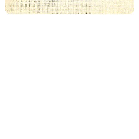
Może Cię również zainteresować
🧡