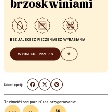
brzoskwiniami
BEZ JAJEK
BEZ PIECZENIA
BEZ WYRABIANIA
WYDRUKUJ PRZEPIS
🧡
Udostępnij:
Trudność:
Ilość porcji:
Czas przygotowania:
50