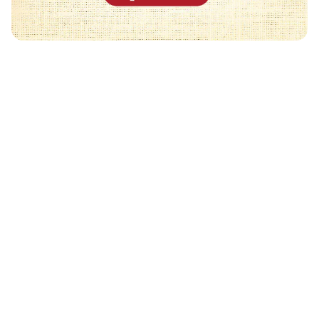
Może Cię również zainteresować
🧡