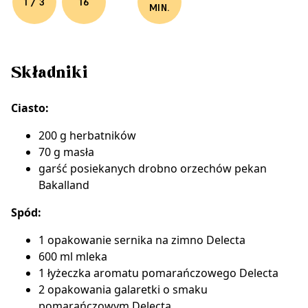
1 / 3
16
MIN.
Składniki
Ciasto:
200 g herbatników
70 g masła
garść posiekanych drobno
orzechów pekan
Bakalland
Spód:
1 opakowanie
sernika na zimno Delecta
600 ml mleka
1 łyżeczka
aromatu pomarańczowego Delecta
2 opakowania
galaretki o smaku
pomarańczowym Delecta