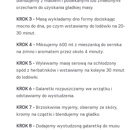
blendujemy z masłem i posiekanymi lub zmielonymi
orzechami do uzyskania gładkiej masy.
Masą wykładamy dno formy dociskając
mocno do dna, po czym wstawiamy do lodówki na 20-
30 minut.
Miksujemy 600 ml z mieszanką do sernika
na zimno i aromatem przez około 4 minuty.
Wylewamy masę serową na schłodzony
spód z herbatników i wstawiamy na kolejne 30 minut
do lodówki.
Galaretki rozpuszczamy we wrzątku i
odstawiamy do wystudzenia.
Brzoskwinie myjemy, obieramy ze skóry,
kroimy na cząstki i blendujemy na gładko.
Dodajemy wystudzoną galaretkę do musu