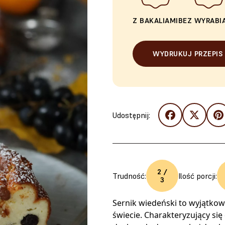
Z BAKALIAMI
BEZ WYRABI
WYDRUKUJ PRZEPIS
Udostępnij:
2 /
Trudność:
Ilość porcji:
3
Sernik wiedeński to wyjątkow
świecie. Charakteryzujący si