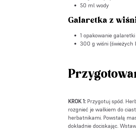
50 ml wody
Galaretka z wiśn
1 opakowanie
galaretki
300 g wiśni (świeżych
Przygotowa
KROK 1:
Przygotuj spód. Her
rozgnieć je wałkiem do cias
herbatnikami. Powstałą mas
dokładnie dociskając. Wstaw