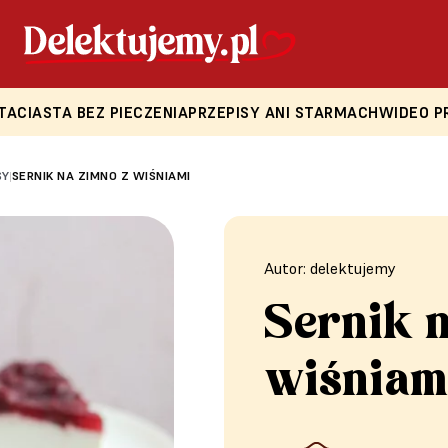
TA
CIASTA BEZ PIECZENIA
PRZEPISY ANI STARMACH
WIDEO P
SY
SERNIK NA ZIMNO Z WIŚNIAMI
|
Autor: delektujemy
Sernik n
wiśniam