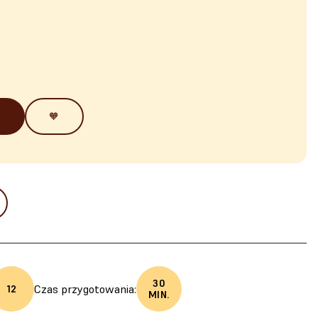
🧡
30
Czas przygotowania:
12
MIN.