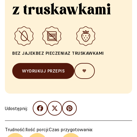
z truskawkami
BEZ JAJEK
BEZ PIECZENIA
Z TRUSKAWKAMI
WYDRUKUJ PRZEPIS
🧡
Udostępnij:
Trudność:
Ilość porcji:
Czas przygotowania: