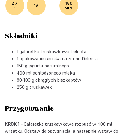
2 /
180
16
3
MIN.
Składniki
1
galaretka truskawkowa Delecta
1 opakowanie
sernika na zimno Delecta
150 g jogurtu naturalnego
400 ml schłodzonego mleka
80-100 g okrągłych biszkoptów
250 g truskawek
Przygotowanie
KROK 1 -
Galaretkę truskawkową rozpuść w 400 ml
wrzątku. Odstaw do ostygnięcia, a następnie wstaw do