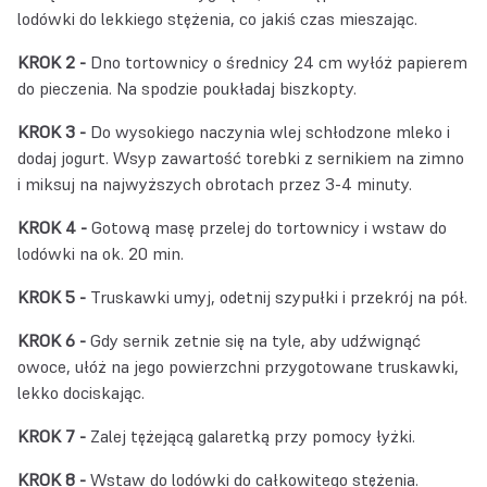
lodówki do lekkiego stężenia, co jakiś czas mieszając.
KROK 2 -
Dno tortownicy o średnicy 24 cm wyłóż papierem
do pieczenia. Na spodzie poukładaj biszkopty.
KROK 3 -
Do wysokiego naczynia wlej schłodzone mleko i
dodaj jogurt. Wsyp zawartość torebki z sernikiem na zimno
i miksuj na najwyższych obrotach przez 3-4 minuty.
KROK 4 -
Gotową masę przelej do tortownicy i wstaw do
lodówki na ok. 20 min.
KROK 5 -
Truskawki umyj, odetnij szypułki i przekrój na pół.
KROK 6 -
Gdy sernik zetnie się na tyle, aby udźwignąć
owoce, ułóż na jego powierzchni przygotowane truskawki,
lekko dociskając.
KROK 7 -
Zalej tężejącą galaretką przy pomocy łyżki.
KROK 8 -
Wstaw do lodówki do całkowitego stężenia.