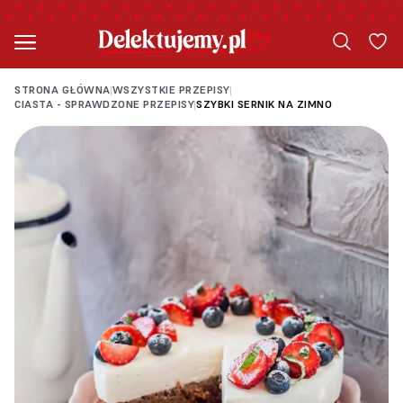
STRONA GŁÓWNA
WSZYSTKIE PRZEPISY
|
|
CIASTA - SPRAWDZONE PRZEPISY
SZYBKI SERNIK NA ZIMNO
|