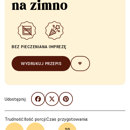
na zimno
BEZ PIECZENIA
NA IMPREZĘ
WYDRUKUJ PRZEPIS
🧡
Udostępnij:
Trudność:
Ilość porcji:
Czas przygotowania:
20