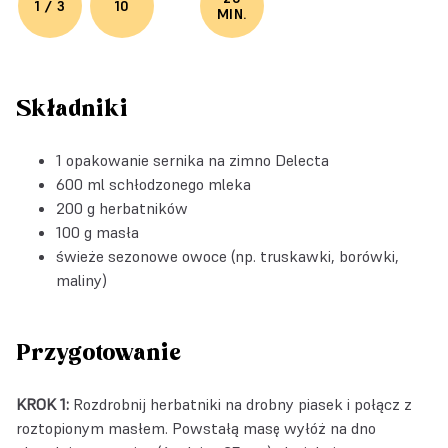
1 / 3
10
MIN.
Składniki
1 opakowanie
sernika na zimno Delecta
600 ml schłodzonego mleka
200 g herbatników
100 g masła
świeże sezonowe owoce (np. truskawki, borówki,
maliny)
Przygotowanie
KROK 1:
Rozdrobnij herbatniki na drobny piasek i połącz z
roztopionym masłem. Powstałą masę wyłóż na dno