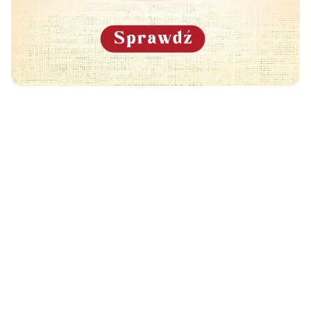
Może Cię również zainteresować
🧡