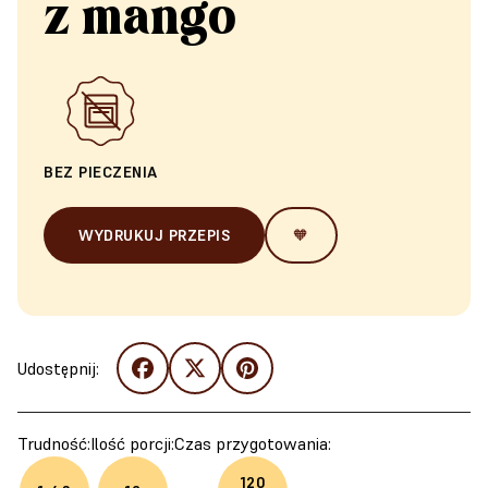
z mango
BEZ PIECZENIA
WYDRUKUJ PRZEPIS
🧡
Udostępnij:
Trudność:
Ilość porcji:
Czas przygotowania:
120