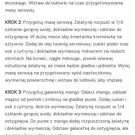
dociskając. Wstaw do lodówki na czas przygotowywania
masy serowej.
KROK 2:
Przygotuj masę serową. Żelatynę rozpuść w 1/4
szklanki gorącej wody, dokładnie wymieszaj i odstaw do
ostygnięcia. W dużej misce ubij śmietankę kremówkę na
sztywno. Dodaj do niej twaróg sernikowy, cukier puder oraz
sok z cytryny i dokładnie wymieszaj mikserem na niskich
obrotach. Na koniec, ciągle miksując, powoli wlewaj
ostudzoną żelatynę, aż masa będzie gładka i jednolita. Wylej
masę serową na przygotowany spód ciasteczkowy,
wyrównaj powierzchnię i wstaw do lodówki, aby stężała.
KROK 3:
Przygotuj galaretkę mango. Obierz mango, oddziel
miąższ od pestek i zmiksuj na gładkie puree. Dodaj cukier i
sok z cytryny, dobrze wymieszaj. Żelatynę rozpuść w 1/4
szklanki gorącej wody, dokładnie wymieszaj i odstaw do
ostygnięcia. Do puree z mango dodaj rozpuszczoną żelatynę
i dokładnie wymieszaj. Odstaw galaretkę do ostygnięcia, ale