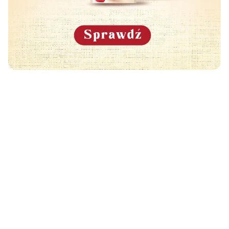
Może Cię również zainteresować
🧡