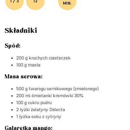
1 / 3
12
MIN.
Składniki
Spód:
200 g kruchych ciasteczek
100 g masła
Masa serowa:
500 g twarogu sernikowego (zmielonego)
200 ml śmietanki kremówki 30%
100 g cukru pudru
2 łyżki
żelatyny Delecta
1 łyżka soku z cytryny
Galaretka mango: