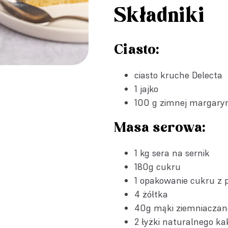
Składniki
Ciasto:
ciasto kruche Delecta
1 jajko
100 g zimnej margary
Masa serowa:
1 kg sera na sernik
180g cukru
1 opakowanie
cukru z 
4 żółtka
40g mąki ziemniaczan
2 łyżki naturalnego ka