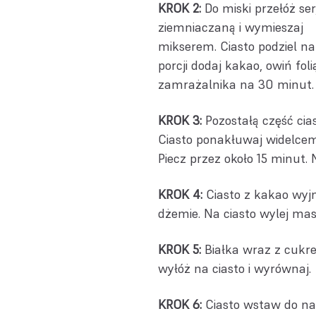
KROK 2:
Do miski przełóż ser
ziemniaczaną i wymieszaj
mikserem. Ciasto podziel na 
porcji dodaj kakao, owiń fol
zamrażalnika na 30 minut.
KROK 3:
Pozostałą część cia
Ciasto ponakłuwaj widelcem
Piecz przez około 15 minut
KROK 4:
Ciasto z kakao wyjmi
dżemie. Na ciasto wylej mas
KROK 5:
Białka wraz z cukrem
wyłóż na ciasto i wyrównaj.
KROK 6:
Ciasto wstaw do nag