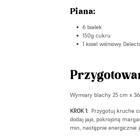
Piana:
6 białek
150g cukru
1
kisiel wiśniowy Delect
Przygotowa
Wymiary blachy 25 cm x 3
KROK 1:
Przygotuj kruche cia
dodaj jajo, pokrojoną marga
min, następnie energicznie 