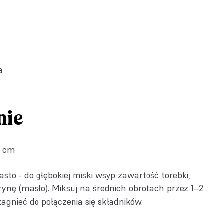
a
nie
6 cm
sto - do głębokiej miski wsyp zawartość torebki,
rynę (masło). Miksuj na średnich obrotach przez 1‒2
zagnieć do połączenia się składników.