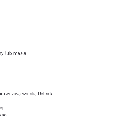
ny lub masła
prawdziwą wanilią Delecta
ej
kao