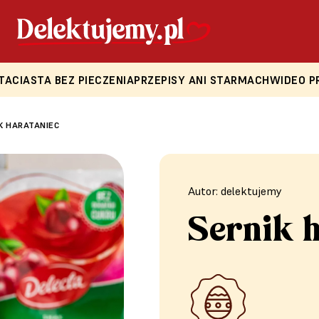
TA
CIASTA BEZ PIECZENIA
PRZEPISY ANI STARMACH
WIDEO P
K HARATANIEC
Autor: delektujemy
Sernik h