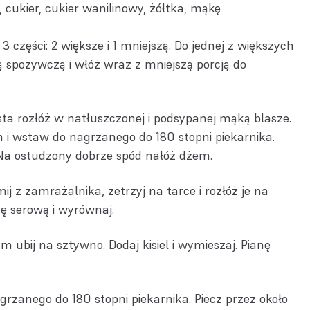
, cukier, cukier wanilinowy, żółtka, mąkę
3 części: 2 większe i 1 mniejszą. Do jednej z większych
ią spożywczą i włóż wraz z mniejszą porcją do
sta rozłóż w natłuszczonej i podsypanej mąką blasze.
 i wstaw do nagrzanego do 180 stopni piekarnika.
. Na ostudzony dobrze spód nałóż dżem.
j z zamrażalnika, zetrzyj na tarce i rozłóż je na
ę serową i wyrównaj.
 ubij na sztywno. Dodaj kisiel i wymieszaj. Pianę
rzanego do 180 stopni piekarnika. Piecz przez około