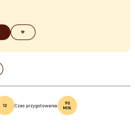
🧡
90
Czas przygotowania:
12
MIN.