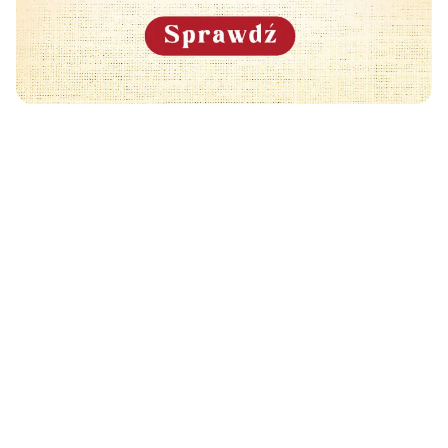
Może Cię również zainteresować
🧡