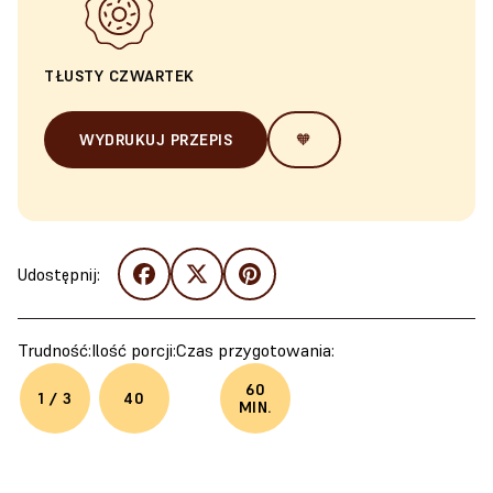
TŁUSTY CZWARTEK
WYDRUKUJ PRZEPIS
🧡
Udostępnij:
Trudność:
Ilość porcji:
Czas przygotowania:
60
1 / 3
40
MIN.