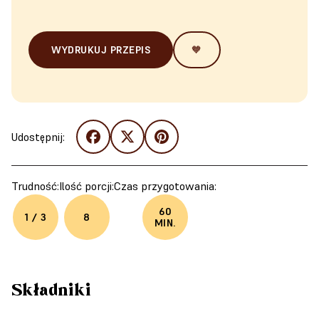
WYDRUKUJ PRZEPIS
🧡
Udostępnij:
Trudność:
Ilość porcji:
Czas przygotowania:
60
1 / 3
8
MIN.
Składniki