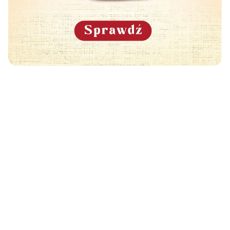
Może Cię również zainteresować
🧡