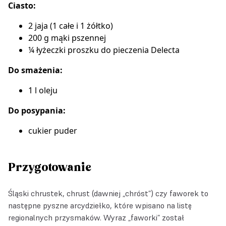
Ciasto:
2 jaja (1 całe i 1 żółtko)
200 g mąki pszennej
¼ łyżeczki
proszku do pieczenia Delecta
Do smażenia:
1 l oleju
Do posypania:
cukier puder
Przygotowanie
Śląski chrustek, chrust (dawniej „chróst”) czy faworek to
następne pyszne arcydziełko, które wpisano na listę
regionalnych przysmaków. Wyraz „faworki” został